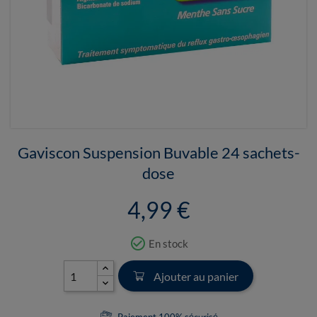
Gaviscon Suspension Buvable 24 sachets-
dose
4,99 €
check_circle_outline
En stock
Ajouter au panier