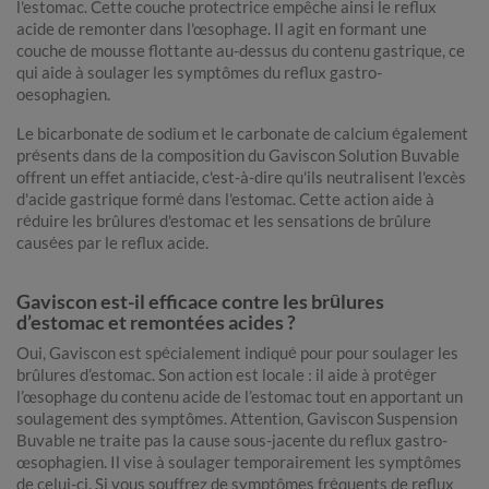
l'estomac. Cette couche protectrice empêche ainsi le reflux
acide de remonter dans l'œsophage. Il agit en formant une
couche de mousse flottante au-dessus du contenu gastrique, ce
qui aide à soulager les symptômes du reflux gastro-
oesophagien.
Le bicarbonate de sodium et le carbonate de calcium également
présents dans de la composition du Gaviscon Solution Buvable
offrent un effet antiacide, c'est-à-dire qu'ils neutralisent l'excès
d'acide gastrique formé dans l'estomac. Cette action aide à
réduire les brûlures d'estomac et les sensations de brûlure
causées par le reflux acide.
Gaviscon est-il efficace contre les brûlures
d’estomac et remontées acides ?
Oui, Gaviscon est spécialement indiqué pour pour soulager les
brûlures d’estomac. Son action est locale : il aide à protéger
l’œsophage du contenu acide de l’estomac tout en apportant un
soulagement des symptômes. Attention, Gaviscon Suspension
Buvable ne traite pas la cause sous-jacente du reflux gastro-
œsophagien. Il vise à soulager temporairement les symptômes
de celui-ci. Si vous souffrez de symptômes fréquents de reflux