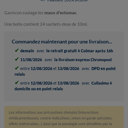
Paiement 100% sécurisé
Gaviscon soulage les
maux d'estomac
.
Une boite contient 24 sachets-dose de 10ml.
Commandez maintenant pour une livraison...
✔
demain
avec
le retrait gratuit à Colmar après 16h
✔
11/08/2026
avec
la livraison express Chronopost
✔
entre
12/08/2026
et
13/08/2026
avec
DPD en point
relais
✔
entre
12/08/2026
et
13/08/2026
avec
Colissimo à
domicile ou en point relais
Les informations aux précautions d'emploi (interactions
médicamenteuses, contre-indications, mises en garde spéciales,
effets indésirables...) ainsi que la posologie sont détaillées par la