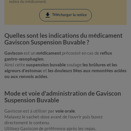
notice du médicament.
download
Télécharger la notice
Quelles sont les indications du médicament
Gaviscon Suspension Buvable ?
Gaviscon
est un
médicament
préconisé en cas de
reflux
gastro-œsophagien
.
Ainsi cette
suspension buvable
soulage
les brûlures et les
aigreurs d'estomac
et
les douleurs liées aux remontées acides
ou aux renvois acides
.
Mode et voie d'administration de Gaviscon
Suspension Buvable
Gaviscon est à utiliser par
voie orale
.
Malaxez le sachet-dose avant de l'ouvrir puis buvez
directement le contenu.
Utilisez Gaviscon de préférence après les repas.