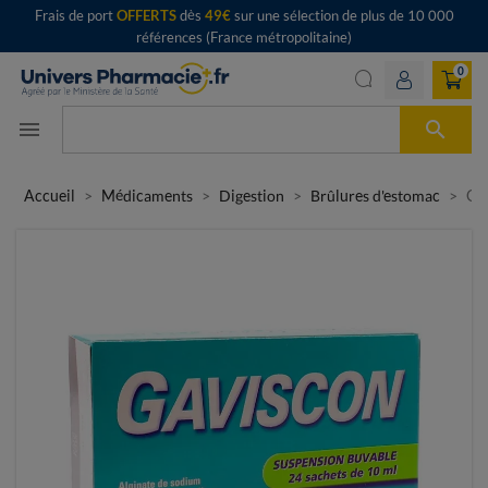
Frais de port
OFFERTS
dès
49€
sur une sélection de plus de 10 000
références (France métropolitaine)
0

menu
Accueil
Médicaments
Digestion
Brûlures d'estomac
Gav