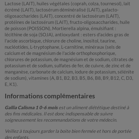
Lactose (LAIT), huiles végétales (coprah, colza, tournesol), lait
écrémé (LAIT), lactosérum déminéralisé (LAIT), galacto-
oligosaccharides (LAIT), concentré de lactosérum (LAIT),
protéines de lactosérum (LAIT), fructo-oligosaccharides, huile
de poisson (POISSON), Mortierella alpina, émulsifiant :
lécithine de soja (SOJA), antioxydant : esters d'acides gras de
l'acide ascorbique, chlorure de choline, inositol, taurine,
nucléotides, L-tryptophane, L-carnitine, minéraux (sels de
calcium et de magnésium de l'acide orthophosphorique,
chlorures de potassium, de magnésium et de sodium, citrates de
potassium et de sodium, sulfates de fer, de cuivre, de zinc et de
manganèse, carbonate de calcium, iodure de potassium, sélénite
de sodium), vitamines (A, B1, B2, B3, B5, B6, B8, B9, B12, C, D3,
E, K1).
Informations complémentaires
Gallia Calisma 1 0-6 mois
est un aliment diététique destiné à
des fins médicales. Il est donc indispensable de suivre
soigneusement les recommandations de votre médecin.
Veillez à toujours garder la boite bien fermée et hors de portée
des enfants.