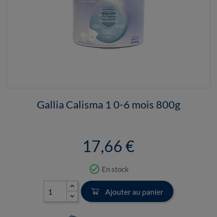
Gallia Calisma 1 0-6 mois 800g
17,66 €
check_circle_outline
En stock
Ajouter au panier