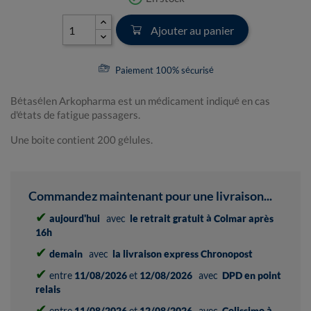
Ajouter au panier
Paiement 100% sécurisé
Bétasélen Arkopharma est un médicament indiqué en cas
d'états de fatigue passagers.
Une boite contient 200 gélules.
Commandez maintenant pour une livraison...
✔
aujourd'hui
avec
le retrait gratuit à Colmar après
16h
✔
demain
avec
la livraison express Chronopost
✔
entre
11/08/2026
et
12/08/2026
avec
DPD en point
relais
✔
entre
11/08/2026
et
12/08/2026
avec
Colissimo à