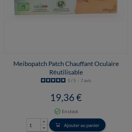
Meibopatch Patch Chauffant Oculaire
Réutilisable
5
/
5
-
7
avis
19,36 €
check_circle_outline
En stock
Ajouter au panier