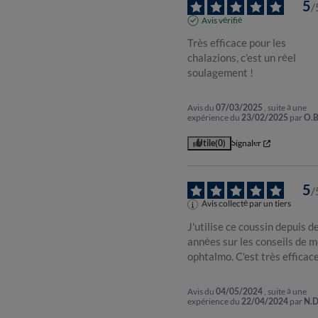
5
/
Avis vérifié
Très efficace pour les 
chalazions, c’est un réel 
soulagement !
Avis du
07/03/2025
, suite à une
expérience du
23/02/2025
par
O.B
Utile
(0)
Signaler
5
/
Avis collecté par un tiers
J'utilise ce coussin depuis de
années sur les conseils de m
ophtalmo. C'est très efficace
Avis du
04/05/2024
, suite à une
expérience du
22/04/2024
par
N.D