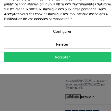
publicité sont utilisés pour vous offrir des fonctionnalités optimis
Trier les avis
conforme
sur les réseaux sociaux, ainsi que des publicités personnalisées.
Acceptez-vous ces cookies ainsi que les implications associées à
l'utilisation de vos données personnelles ?
Avis du
11/04/2026
, suite à une
expérience du
29/03/2026
par
Val
L.
Configurer
Utile
(0)
Signaler
Rejeter
5
/
Avis vérifié
Accepter
Efficace pour les soins des 
yeux et des chalazions
Avis du
05/04/2025
, suite à une
expérience du
22/03/2025
par
Dominique T.
Utile
(0)
Signaler