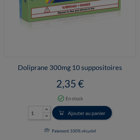
Doliprane 300mg 10 suppositoires
2,35 €
check_circle_outline
En stock
Ajouter au panier
Paiement 100% sécurisé