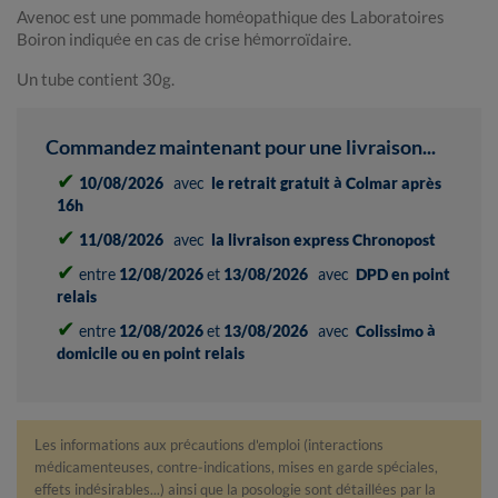
Avenoc est une pommade homéopathique des Laboratoires
Boiron indiquée en cas de crise hémorroïdaire.
Un tube contient 30g.
Commandez maintenant pour une livraison...
✔
10/08/2026
avec
le retrait gratuit à Colmar après
16h
✔
11/08/2026
avec
la livraison express Chronopost
✔
entre
12/08/2026
et
13/08/2026
avec
DPD en point
relais
✔
entre
12/08/2026
et
13/08/2026
avec
Colissimo à
domicile ou en point relais
Les informations aux précautions d'emploi (interactions
médicamenteuses, contre-indications, mises en garde spéciales,
effets indésirables...) ainsi que la posologie sont détaillées par la