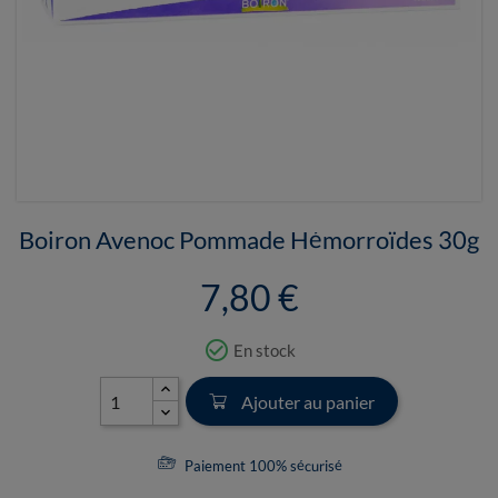
Boiron Avenoc Pommade Hémorroïdes 30g
7,80 €
check_circle_outline
En stock
Ajouter au panier
Paiement 100% sécurisé