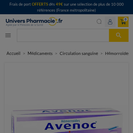
Frais de port
OFFERTS
dès
49€
sur une sélection de plus de 10 000
références (France métropolitaine)
0

menu
Accueil
Médicaments
Circulation sanguine
Hémorroïdes