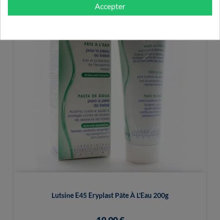
Accepter
Lutsine E45 Eryplast Pâte À L'Eau 200g