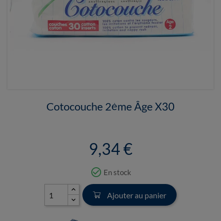
Cotocouche 2ème Âge X30
9,34 €
check_circle_outline
En stock
Ajouter au panier