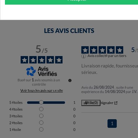
LES AVIS CLIENTS
5
5
/
5
/
Avis collecté par un tiers
Livraison rapide, fournisseur
sérieux.
Basé sur
1
avis soumis à un
contrôle
Avis du
26/08/2024
, suite à une
Voir tous les avis sur ce site
expérience du
14/08/2024
par
J.V.
5
étoiles
1
Utile
(0)
Signaler
4
étoiles
0
3
étoiles
0
2
étoiles
0
1
1
étoile
0