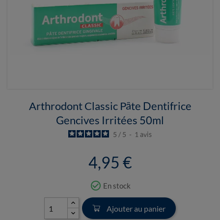
Arthrodont Classic Pâte Dentifrice
Gencives Irritées 50ml
5
/
5
-
1
avis
4,95 €
check_circle_outline
En stock
Ajouter au panier