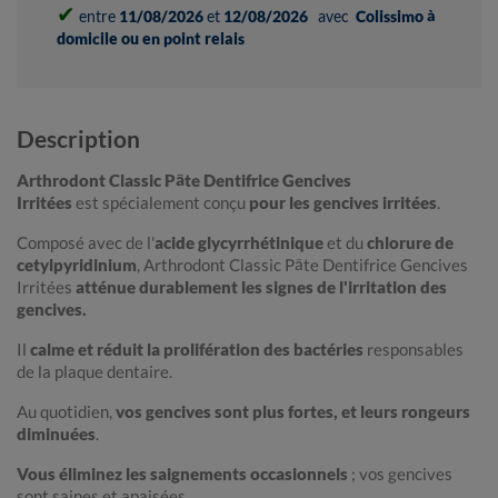
✔
entre
11/08/2026
et
12/08/2026
avec
Colissimo à
domicile ou en point relais
Description
Arthrodont Classic Pâte Dentifrice Gencives
Irritées
est spécialement conçu
pour les gencives irritées
.
Composé avec de l'
acide glycyrrhétinique
et du
chlorure de
cetylpyridinium
, Arthrodont Classic Pâte Dentifrice Gencives
Irritées
atténue durablement les signes de l'irritation des
gencives.
Il
calme et réduit la prolifération des bactéries
responsables
de la plaque dentaire.
Au quotidien,
vos gencives sont plus fortes, et leurs rongeurs
diminuées
.
Vous éliminez les saignements occasionnels
; vos gencives
sont saines et apaisées.