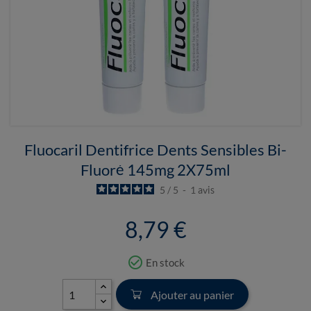
Fluocaril Dentifrice Dents Sensibles Bi-
Fluoré 145mg 2X75ml
5
/
5
-
1
avis
8,79 €
check_circle_outline
En stock
Ajouter au panier