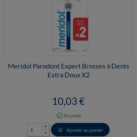
Meridol Parodont Expert Brosses à Dents
Extra Doux X2
10,03 €
check_circle_outline
En stock
Ajouter au panier