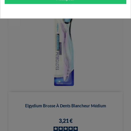
Elgydium Brosse À Dents Blancheur Médium
3,21 €