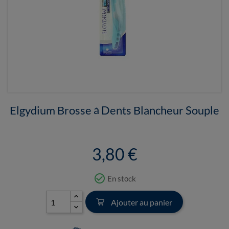
Elgydium Brosse à Dents Blancheur Souple
3,80 €
check_circle_outline
En stock
Ajouter au panier