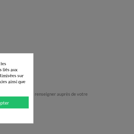
 les
s liés aux
ptimisées sur
kies ainsi que
notice ou de vous renseigner auprès de votre
pter