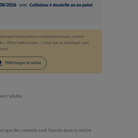
08/2026
avec
Colissimo à domicile ou en point
 d'emploi (interactions médicamenteuses, contre-
s, effets indésirables...) ainsi que la posologie sont
ament.
load
Télécharger la notice
z l’adulte.
i que des conseils sont fournis dans la notice