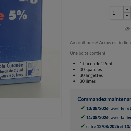
Amorolfine 5% Arrow est indiqué
Une boite contient :
1 flacon de 2.5ml
30 spatules
30 lingettes
30 limes
Commandez maintenant 
✔
10/08/2026
avec
le re
✔
11/08/2026
avec
la li
✔
entre
12/08/2026
et
13/