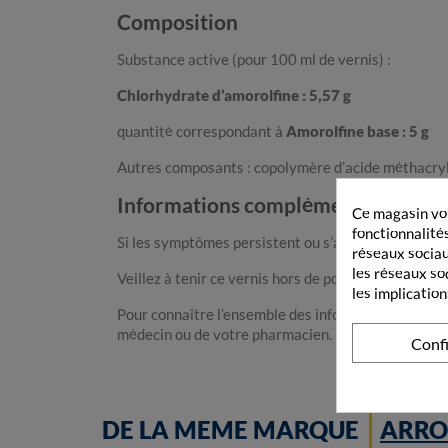
Composition
Substance active (pour 100 ml de vernis) :
Chlorhydrate d’amorolfine : 5,57 g
quantité correspondant à
Amorolfine base : 5 g
Autres composants : copolymère d’acide méthacryliq
Informations complémentaires
Ce magasin vou
fonctionnalités
Si les symptômes persistent ou s’aggravent ou si l’
réseaux sociaux
les réseaux so
Veillez à tenir ce vernis hors de portée et de vue d
les implication
Pour connaître l’ensemble des informations conce
médecin ou de votre pharmacien.
Conf
DE LA MEME MARQUE
ARRO