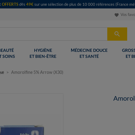
rt
OFFERTS
dès
49€
sur une sélection de plus de 10 000 références (France mét
Vos favo
favorite

BEAUTÉ
HYGIÈNE
MÉDECINE DOUCE
GROSS
T SOINS
ET BIEN-ÊTRE
ET SANTÉ
ET B
se
Amorolfine 5% Arrow (X30)
Amorol