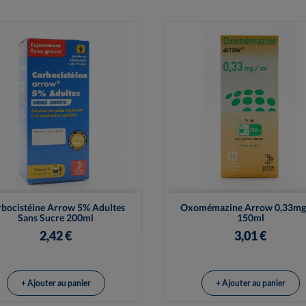


Vue rapide
Vue rapide
rbocistéine Arrow 5% Adultes
Oxomémazine Arrow 0,33mg
Sans Sucre 200ml
150ml
2,42 €
3,01 €
+ Ajouter au panier
+ Ajouter au panier