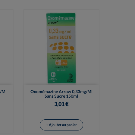

Vue rapide
/ml
Oxomémazine Arrow 0,33mg/ml
Sans Sucre 150ml
3,01 €
+ Ajouter au panier