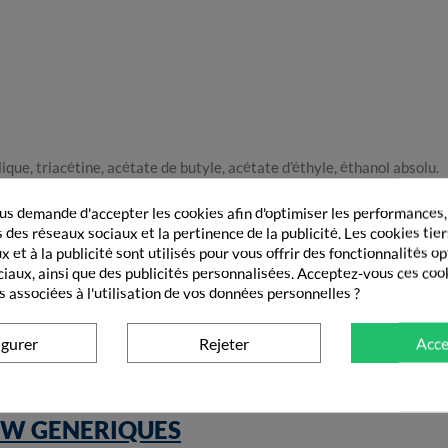
ue, triacétine, acétate de butyle, acétate d’éthyle, éthanol absolu.
s demande d'accepter les cookies afin d'optimiser les performances,
 des réseaux sociaux et la pertinence de la publicité. Les cookies tier
infection touche plus de 2 ongles, consultez votre médecin.
 et à la publicité sont utilisés pour vous offrir des fonctionnalités o
ciaux, ainsi que des publicités personnalisées. Acceptez-vous ces coo
es jeunes enfants.
s associées à l'utilisation de vos données personnelles ?
rnant Amorolfine 5% Arrow, nous vous recommandons de consulter la 
igurer
Rejeter
Acce
W GENERIQUES