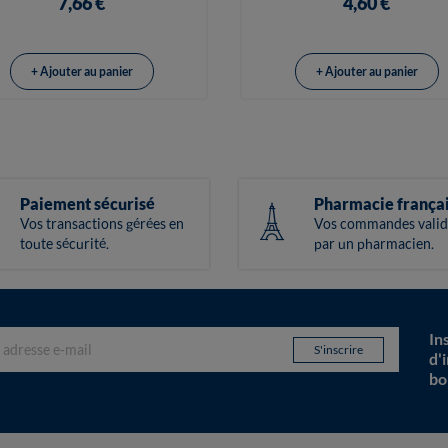
7,66 €
4,60 €
+ Ajouter au panier
+ Ajouter au panier
Paiement sécurisé
Pharmacie frança
Vos transactions gérées en
Vos commandes valid
toute sécurité.
par un pharmacien.
In
d'
bo