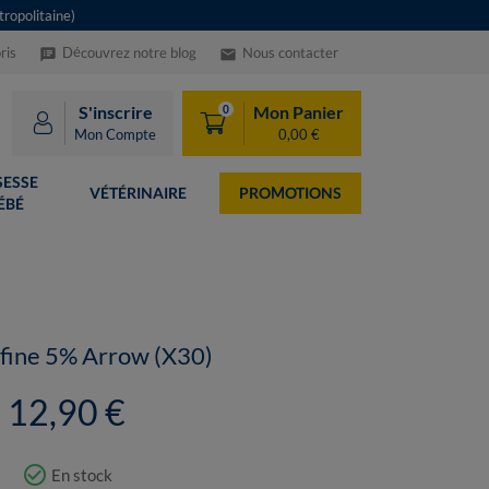
ropolitaine)
ris
Découvrez notre blog
Nous contacter
speaker_notes
email
S'inscrire
Mon Panier
0
Mon Compte
0,00 €
ESSE
VÉTÉRINAIRE
PROMOTIONS
ÉBÉ
fine 5% Arrow (X30)
12,90 €
check_circle_outline
En stock