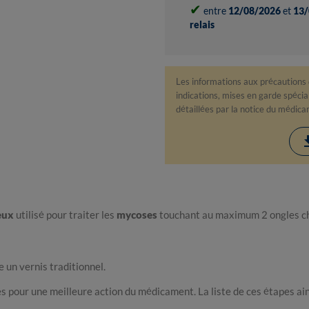
✔
entre
12/08/2026
et
13/
relais
Les informations aux précautions
indications, mises en garde spéciale
détaillées par la notice du médic
down
eux
utilisé pour traiter les
mycoses
touchant au maximum 2 ongles che
 un vernis traditionnel.
 pour une meilleure action du médicament. La liste de ces étapes ains