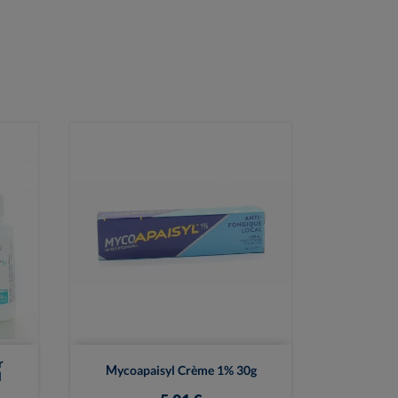

Vue rapide
r
Mycoapaisyl Crème 1% 30g
l