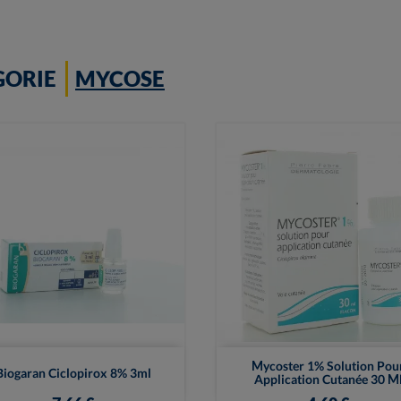
GORIE
MYCOSE


Vue rapide
Vue rapide
Mycoster 1% Solution Pou
Biogaran Ciclopirox 8% 3ml
Application Cutanée 30 M