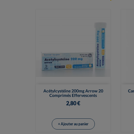

Vue rapide
Acétylcystéine 200mg Arrow 20
Ca
Comprimés Effervescents
2,80 €
+ Ajouter au panier