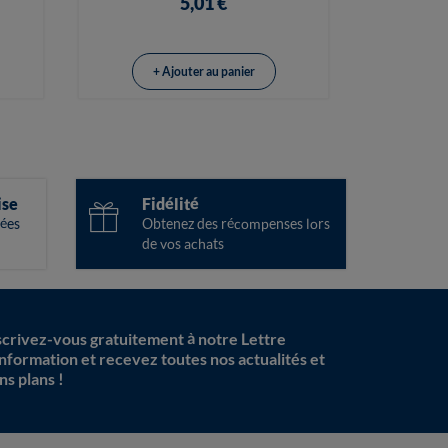
5,01 €
+ Ajouter au panier
ise
Fidélité
ées
Obtenez des récompenses lors
de vos achats
scrivez-vous gratuitement à notre Lettre
information et recevez toutes nos actualités et
ns plans !