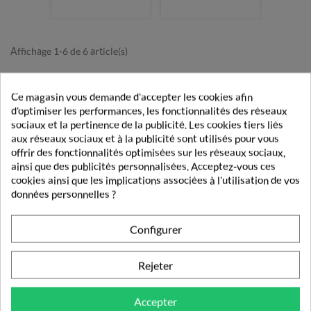
Affichage 1-6 de 6 article(s)

Retour en haut
Ce magasin vous demande d'accepter les cookies afin
d'optimiser les performances, les fonctionnalités des réseaux
sociaux et la pertinence de la publicité. Les cookies tiers liés
aux réseaux sociaux et à la publicité sont utilisés pour vous
Livraison rapide
offrir des fonctionnalités optimisées sur les réseaux sociaux,
Découvrez nos modes et tarifs de livraison.
ainsi que des publicités personnalisées. Acceptez-vous ces
cookies ainsi que les implications associées à l'utilisation de vos
Paiement sécurisé
données personnelles ?
Vos transactions gérées en toute sécurité.
Configurer
Pharmacie française
Vos commandes validées par un pharmacien.
Rejeter
Fidélité
Obtenez des récompenses lors de vos achats
Accepter