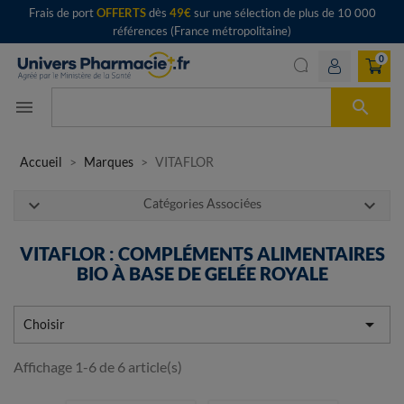
Frais de port
OFFERTS
dès
49€
sur une sélection de plus de 10 000
références (France métropolitaine)
0

menu
Accueil
Marques
VITAFLOR
expand_more
expand_more
Catégories Associées
VITAFLOR : COMPLÉMENTS ALIMENTAIRES
BIO À BASE DE GELÉE ROYALE

Choisir
Affichage 1-6 de 6 article(s)