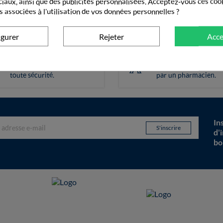
ciaux, ainsi que des publicités personnalisées. Acceptez-vous ces coo
s associées à l'utilisation de vos données personnelles ?
igurer
Rejeter
Acce
Paiement sécurisé
Pharmacie frança
Vos transactions gérées en
Vos commandes valid
toute sécurité.
par un pharmacien.
In
d'
bo