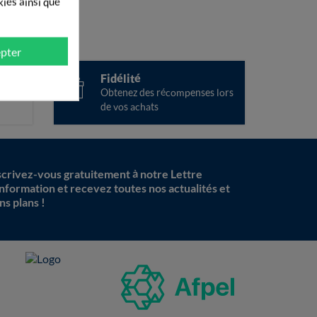
kies ainsi que
pter
ise
Fidélité
ées
Obtenez des récompenses lors
de vos achats
scrivez-vous gratuitement à notre Lettre
information et recevez toutes nos actualités et
ns plans !