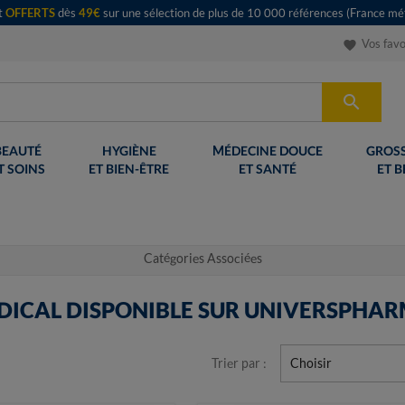
rt
OFFERTS
dès
49€
sur une sélection de plus de 10 000 références (France mét
Vos favo
favorite

BEAUTÉ
HYGIÈNE
MÉDECINE DOUCE
GROSS
T SOINS
ET BIEN-ÊTRE
ET SANTÉ
ET B
Catégories Associées
DICAL DISPONIBLE SUR UNIVERSPHAR
Trier par :
Choisir