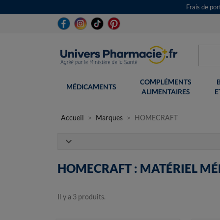
Frais de po
COMPLÉMENTS
MÉDICAMENTS
ALIMENTAIRES
E
Accueil
Marques
HOMECRAFT
expand_more
HOMECRAFT : MATÉRIEL MÉ
Il y a 3 produits.