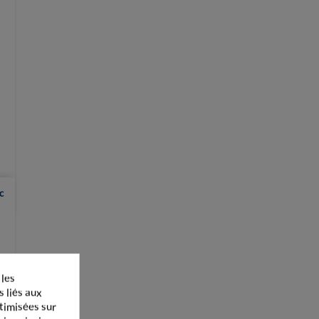
c
 les
s liés aux
ptimisées sur