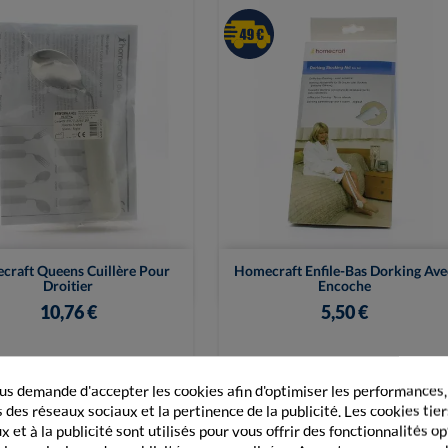


Vue rapide
Vue rapide
raft Queens Cuillère Pour
Homecraft Enfile-Bas Dorking Ave
Droitier
Encoche
10,76 €
5,50 €
+ Ajouter au panier
+ Ajouter au panier
s demande d'accepter les cookies afin d'optimiser les performances,
 des réseaux sociaux et la pertinence de la publicité. Les cookies tier
 et à la publicité sont utilisés pour vous offrir des fonctionnalités o