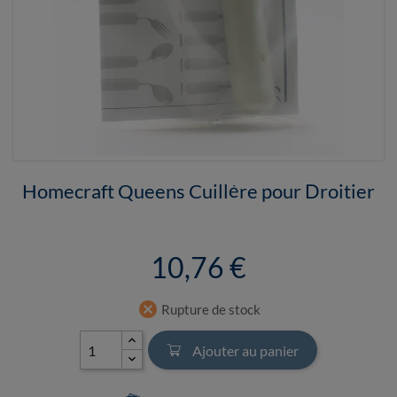
Homecraft Queens Cuillère pour Droitier
10,76 €
cancel
Rupture de stock
Ajouter au panier