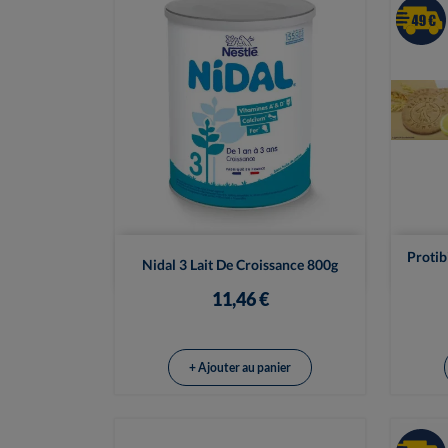

Vue rapide
Protib
Nidal 3 Lait De Croissance 800g
11,46 €
+ Ajouter au panier