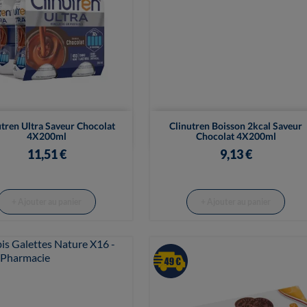


Vue rapide
Vue rapide
utren Ultra Saveur Chocolat
Clinutren Boisson 2kcal Saveur
4X200ml
Chocolat 4X200ml
11,51 €
9,13 €
+ Ajouter au panier
+ Ajouter au panier