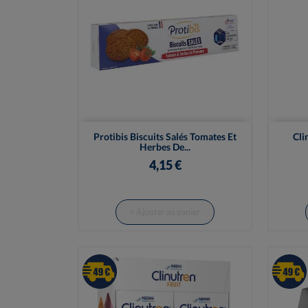

Vue rapide
Protibis Biscuits Salés Tomates Et
Cli
Herbes De...
4,15 €
+ Ajouter au panier