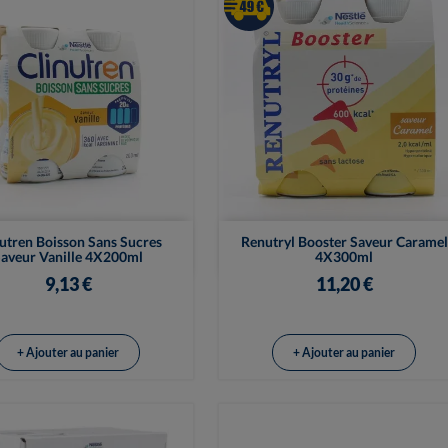


Vue rapide
Vue rapide
utren Boisson Sans Sucres
Renutryl Booster Saveur Caramel
aveur Vanille 4X200ml
4X300ml
9,13 €
11,20 €
+ Ajouter au panier
+ Ajouter au panier