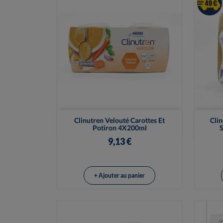

Vue rapide
Clinutren Velouté Carottes Et
Clin
Potiron 4X200ml
S
9,13 €
+ Ajouter au panier