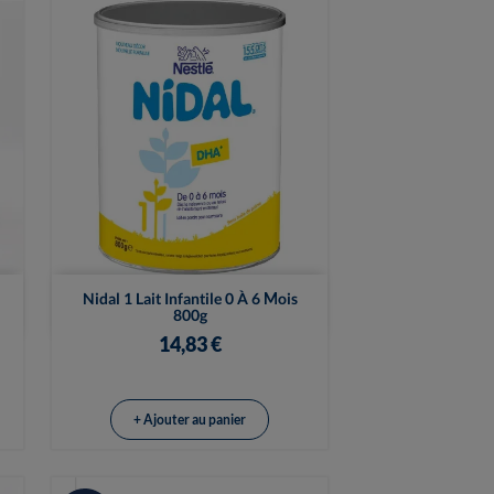

Vue rapide
Nidal 1 Lait Infantile 0 À 6 Mois
800g
14,83 €
+ Ajouter au panier