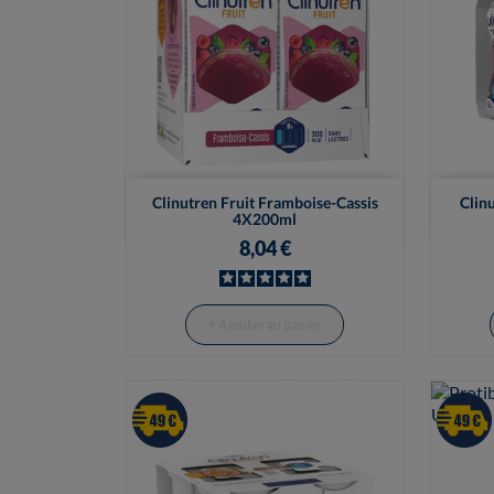

Vue rapide
Clinutren Fruit Framboise-Cassis
Clin
4X200ml
8,04 €
+ Ajouter au panier