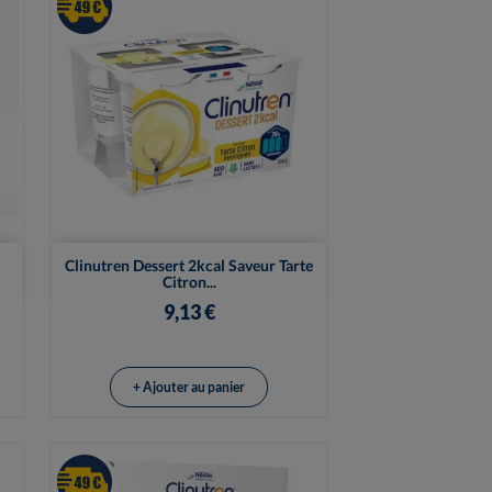

Vue rapide
Clinutren Dessert 2kcal Saveur Tarte
Citron...
9,13 €
+ Ajouter au panier