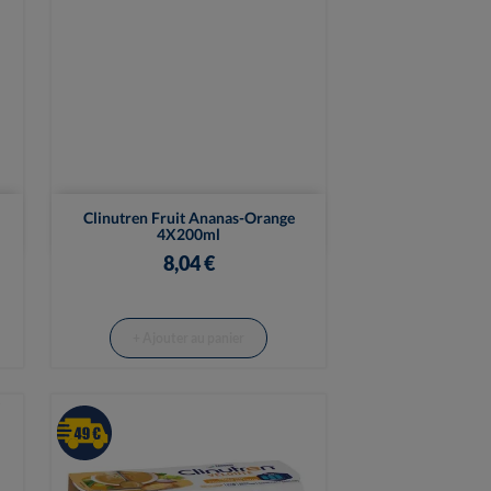

Vue rapide
Clinutren Fruit Ananas-Orange
4X200ml
8,04 €
+ Ajouter au panier