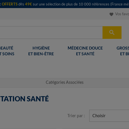
rt
OFFERTS
dès
49€
sur une sélection de plus de 10 000 références (France mét
Vos favo
favorite

BEAUTÉ
HYGIÈNE
MÉDECINE DOUCE
GROSS
T SOINS
ET BIEN-ÊTRE
ET SANTÉ
ET B
Catégories Associées
NTATION SANTÉ
Trier par :
Choisir