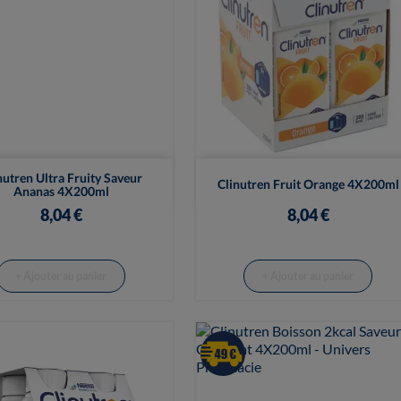


Vue rapide
Vue rapide
nutren Ultra Fruity Saveur
Clinutren Fruit Orange 4X200ml
Ananas 4X200ml
8,04 €
8,04 €
+ Ajouter au panier
+ Ajouter au panier