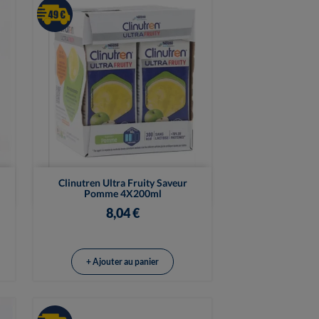

Vue rapide
Clinutren Ultra Fruity Saveur
Pomme 4X200ml
8,04 €
+ Ajouter au panier