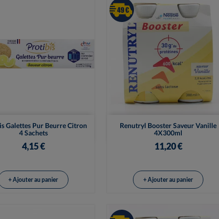


Vue rapide
Vue rapide
is Galettes Pur Beurre Citron
Renutryl Booster Saveur Vanille
4 Sachets
4X300ml
4,15 €
11,20 €
+ Ajouter au panier
+ Ajouter au panier