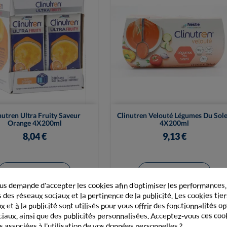


Vue rapide
Vue rapide
nutren Ultra Fruity Saveur
Clinutren Velouté Légumes Du Sole
Orange 4X200ml
4X200ml
8,04 €
9,13 €
+ Ajouter au panier
+ Ajouter au panier
s demande d'accepter les cookies afin d'optimiser les performances,
 des réseaux sociaux et la pertinence de la publicité. Les cookies tier
 et à la publicité sont utilisés pour vous offrir des fonctionnalités o
ciaux, ainsi que des publicités personnalisées. Acceptez-vous ces coo
s associées à l'utilisation de vos données personnelles ?