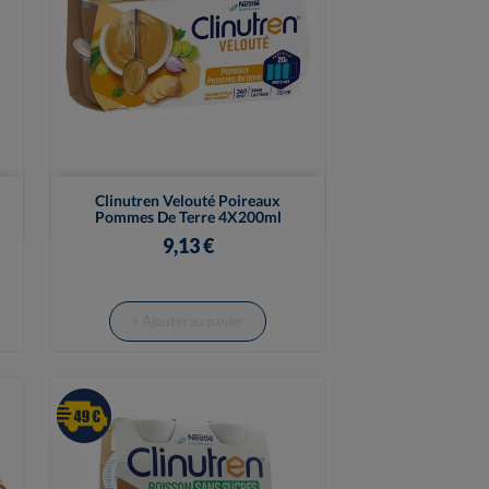

Vue rapide
Clinutren Velouté Poireaux
Pommes De Terre 4X200ml
9,13 €
+ Ajouter au panier