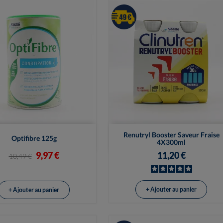


Vue rapide
Vue rapide
Renutryl Booster Saveur Fraise
Optifibre 125g
4X300ml
9,97 €
11,20 €
10,49 €
+ Ajouter au panier
+ Ajouter au panier