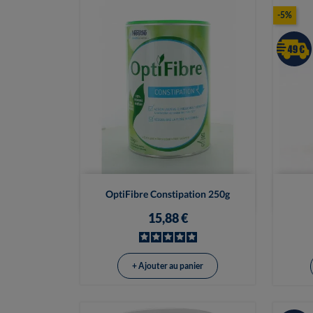
-5%

Vue rapide
OptiFibre Constipation 250g
15,88 €
+ Ajouter au panier