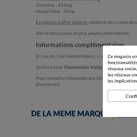
Diosmine : 450mg
Hespéridine : 50mg
Excipients à effet notoire :
contient des traces de 
Voir la notice pour de plus amples informations.
Informations complémentaires
Ce magasin vou
En cas de crise hémorroïdaire, si vous ne notez pa
fonctionnalités
Veillez à tenir
Flavonoïdes Mylan Conseil 500mg
réseaux sociaux
les réseaux so
Pour connaître l’ensemble des informations relativ
les implication
pharmacien.
Conf
DE LA MEME MARQUE
MYL