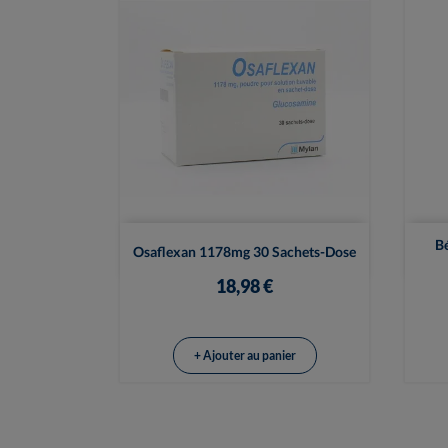

Vue rapide
B
Osaflexan 1178mg 30 Sachets-Dose
18,98 €
+ Ajouter au panier