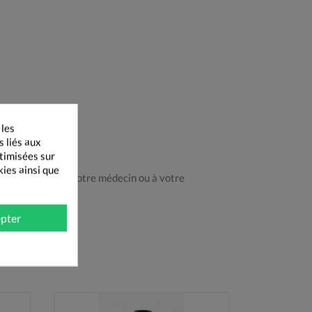
 les
édecin
s liés aux
ptimisées sur
kies ainsi que
mander conseil à votre médecin ou à votre
pter