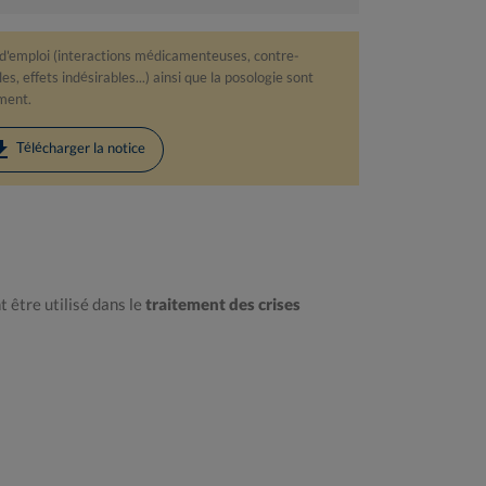
 d'emploi (interactions médicamenteuses, contre-
s, effets indésirables...) ainsi que la posologie sont
ament.
load
Télécharger la notice
t être utilisé dans le
traitement des crises