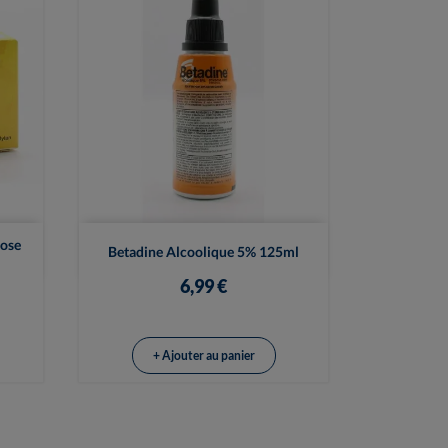

Vue rapide
ose
Betadine Alcoolique 5% 125ml
6,99 €
+ Ajouter au panier