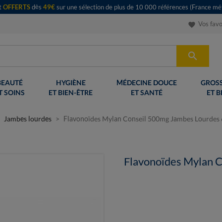
rt
OFFERTS
dès
49€
sur une sélection de plus de 10 000 références (France mét
Vos favo
favorite

BEAUTÉ
HYGIÈNE
MÉDECINE DOUCE
GROSS
T SOINS
ET BIEN-ÊTRE
ET SANTÉ
ET B
Jambes lourdes
Flavonoïdes Mylan Conseil 500mg Jambes Lourdes
Flavonoïdes Mylan 