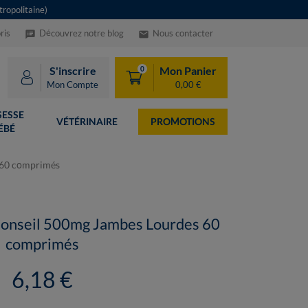
ropolitaine)
ris
Découvrez notre blog
Nous contacter
speaker_notes
email
S'inscrire
Mon Panier
0
Mon Compte
0,00 €
ESSE
VÉTÉRINAIRE
PROMOTIONS
ÉBÉ
 60 comprimés
Conseil 500mg Jambes Lourdes 60
comprimés
6,18 €