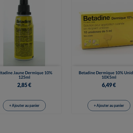


Vue rapide
Vue rapide
étadine Jaune Dermique 10%
Betadine Dermique 10% Unid
125ml
10X5ml
2,85 €
6,49 €
+ Ajouter au panier
+ Ajouter au panier