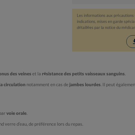
Les informations aux précautions
indications, mises en garde spéciale
détaillées par la notice du médic
down
onus des veines
et la
résistance des petits vaisseaux sanguins
.
a circulation
notamment en cas de
jambes lourdes
. Il peut égalemen
 par
voie orale
.
d verre d’eau, de préférence lors du repas.