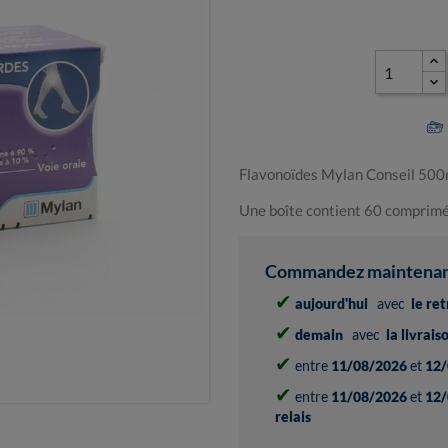
Flavonoïdes Mylan Conseil 500m
Une boîte contient 60 comprimé
Commandez maintenant 
✔
aujourd'hui
avec
le re
✔
demain
avec
la livrai
✔
entre
11/08/2026
et
12/
✔
entre
11/08/2026
et
12/
relais