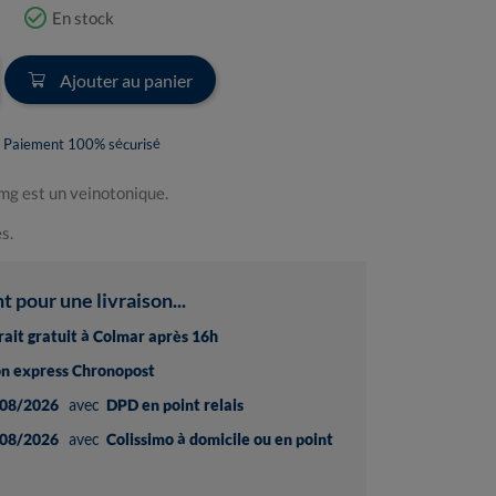
check_circle_outline
En stock
Ajouter au panier
Paiement 100% sécurisé
g est un veinotonique.
s.
pour une livraison...
trait gratuit à Colmar après 16h
son express Chronopost
08/2026
avec
DPD en point relais
08/2026
avec
Colissimo à domicile ou en point