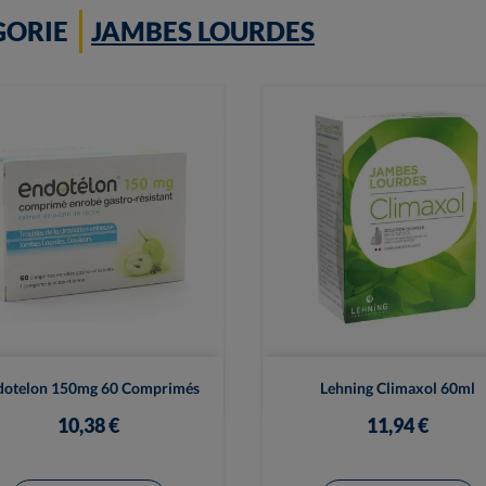
GORIE
JAMBES LOURDES


Vue rapide
Vue rapide
dotelon 150mg 60 Comprimés
Lehning Climaxol 60ml
10,38 €
11,94 €