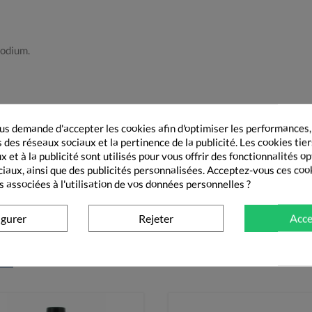
sodium.
s demande d'accepter les cookies afin d'optimiser les performances,
s d’amélioration au bout de 15 jours de traitement, consultez votre m
 des réseaux sociaux et la pertinence de la publicité. Les cookies tier
hors de portée et de vue des enfants.
 et à la publicité sont utilisés pour vous offrir des fonctionnalités o
ciaux, ainsi que des publicités personnalisées. Acceptez-vous ces coo
es à ce médicament, nous vous invitons à consulter la notice ou à de
s associées à l'utilisation de vos données personnelles ?
igurer
Rejeter
Acce
AN