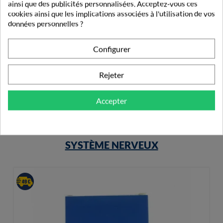
ainsi que des publicités personnalisées. Acceptez-vous ces
cookies ainsi que les implications associées à l'utilisation de vos
données personnelles ?
PiLeJe Multibiane Enfant Vitamines Et Minéraux 20...
Configurer
16,99 €
Rejeter
Accepter
PRODUITS DE LA MÊME CATÉGORIE
SYSTÈME NERVEUX