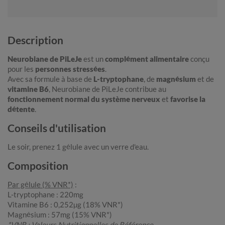
Description
Neurobiane de PiLeJe
est un
complément alimentaire
conçu
pour les
personnes stressées
.
Avec sa formule à base de
L-tryptophane
, de
magnésium
et de
vitamine B6
, Neurobiane de PiLeJe contribue au
fonctionnement normal du système nerveux
et
favorise la
détente
.
Conseils d'utilisation
Le soir, prenez 1 gélule avec un verre d'eau.
Composition
Par gélule (% VNR*)
:
L-tryptophane : 220mg
Vitamine B6 : 0,252µg (18% VNR*)
Magnésium : 57mg (15% VNR*)
*VNR : Valeurs Nutritionnelles de Référence