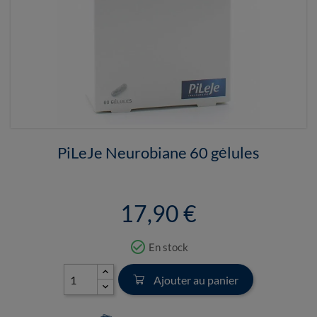
PiLeJe Neurobiane 60 gélules
17,90 €
check_circle_outline
En stock
Ajouter au panier