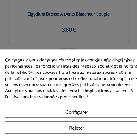
Elgydium Brosse À Dents Blancheur Souple
3,80 €
Ce magasin vous demande d'accepter les cookies afin d'optimiser 
performances, les fonctionnalités des réseaux sociaux et la perti
de la publicité. Les cookies tiers liés aux réseaux sociaux et à la
LES AVIS CLIENTS
publicité sont utilisés pour vous offrir des fonctionnalités optimis
sur les réseaux sociaux, ainsi que des publicités personnalisées.
Acceptez-vous ces cookies ainsi que les implications associées à
4.3
4
l'utilisation de vos données personnelles ?
/
5
/
Avis vérifié
Configurer
Bien
Basé sur
3
avis soumis à un
Rejeter
Avis du
14/12/2025
, suite à une
contrôle
expérience du
04/12/2025
par
Marina B.