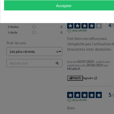
Voir tous les avis sur ce site
Accepter
Utile
(0)
Signaler
5
étoiles
1
4
étoiles
2
3
étoiles
0
4
/
2
étoiles
0
Avis vérifié
1
étoile
0
Fait bien son office,mais 
Trier les avis
n’empêche pas l’utilisation d
brossettes inter dentaires.
Avis du
02/07/2025
, suite à une
expérience du
20/06/2025
par
Mireille R.
Utile
(0)
Signaler
5
/
Avis vérifié
Bien