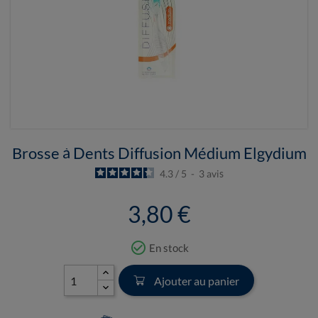
Brosse à Dents Diffusion Médium Elgydium
4.3
/
5
-
3
avis
3,80 €
check_circle_outline
En stock
Ajouter au panier