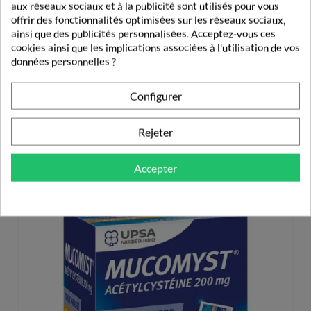
aux réseaux sociaux et à la publicité sont utilisés pour vous
330mg/200mg
hors de portée et de vue des enfants.
offrir des fonctionnalités optimisées sur les réseaux sociaux,
Pour obtenir toutes les informations relatives à ce médicament,
ainsi que des publicités personnalisées. Acceptez-vous ces
nous vous invitons à consulter la notice ou à demander conseil à
cookies ainsi que les implications associées à l'utilisation de vos
votre médecin ou à votre pharmacien.
données personnelles ?
Configurer
DE LA MEME MARQUE
Rejeter
UPSA
Accepter