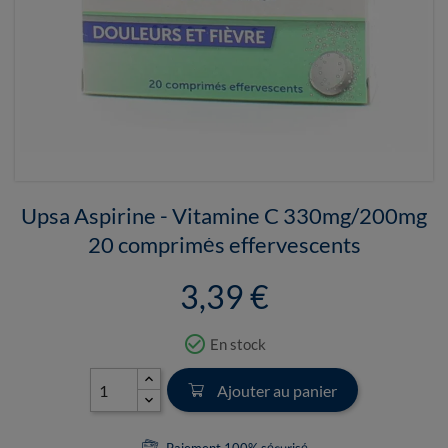
Upsa Aspirine - Vitamine C 330mg/200mg
20 comprimés effervescents
3,39 €
check_circle_outline
En stock
Ajouter au panier