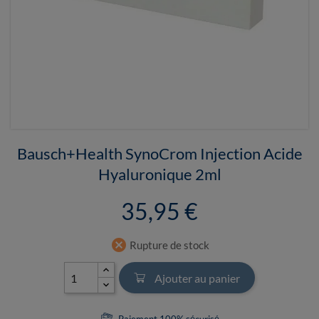
Bausch+Health SynoCrom Injection Acide
Hyaluronique 2ml
35,95 €
cancel
Rupture de stock
Ajouter au panier