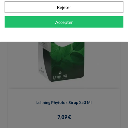
Rejeter
Accepter
Lehning Phytotux Sirop 250 Ml
7,09 €