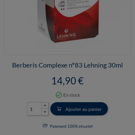
Berberis Complexe n°83 Lehning 30ml
14,90 €
check_circle_outline
En stock
Ajouter au panier
Paiement 100% sécurisé