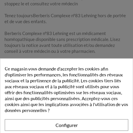
stoppez le et consultez votre médecin
Tenez toujoursBerberis Complexe n°83 Lehning hors de portée
et de vue des enfants.
Berberis Complexe n°83 Lehning est un médicament
homéopathique disponible sans prescription médicale. Lisez
toujours la notice avant toute utilisation et/ou demandez
conseil à votre médecin ou à votre pharmacien.
Ce magasin vous demande d'accepter les cookies afin
d'optimiser les performances, les fonctionnalités des réseaux
sociaux et la pertinence de la publicité. Les cookies tiers liés
DE LA MEME MARQUE
aux réseaux sociaux et à la publicité sont utilisés pour vous
offrir des fonctionnalités optimisées sur les réseaux sociaux,
LEHNING
ainsi que des publicités personnalisées. Acceptez-vous ces
cookies ainsi que les implications associées à l'utilisation de vos
données personnelles ?
Configurer