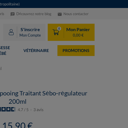
ropolitaine)
ris
Découvrez notre blog
Nous contacter
speaker_notes
email
S'inscrire
Mon Panier
0
Mon Compte
0,00 €
ESSE
VÉTÉRINAIRE
PROMOTIONS
ÉBÉ
l
ooing Traitant Sébo-régulateur
200ml
4.7
/
5
-
3
avis
15,90 €