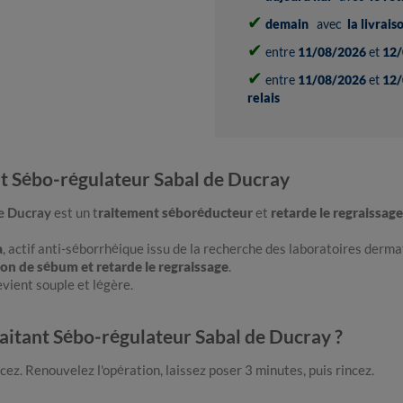
✔
demain
avec
la livrai
✔
entre
11/08/2026
et
12/
✔
entre
11/08/2026
et
12/
relais
t Sébo-régulateur Sabal de Ducray
e Ducray
est un t
raitement séboréducteur
et
retarde le regraissag
a
, actif anti-séborrhéique issu de la recherche des laboratoires derm
on de sébum et retarde le regraissage
.
vient souple et légère.
aitant Sébo-régulateur Sabal de Ducray ?
cez. Renouvelez l'opération, laissez poser 3 minutes, puis rincez.