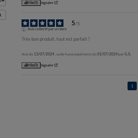
Utile
(0)
Signaler
5
/
5
Avis collecté par un tiers
Très bon produit, tout est parfait ?
Avis du
13/07/2024
, suite à une expérience du
01/07/2024
par
G.S.
Utile
(0)
Signaler
1