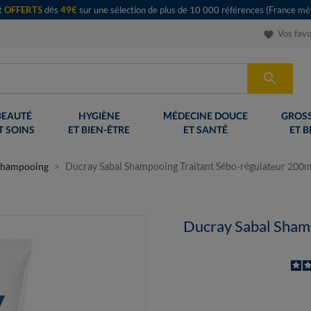
rt
OFFERTS
dès
49€
sur une sélection de plus de 10 000 références (France mét
Vos favo
favorite

BEAUTÉ
HYGIÈNE
MÉDECINE DOUCE
GROSS
T SOINS
ET BIEN-ÊTRE
ET SANTÉ
ET B
Shampooing
Ducray Sabal Shampooing Traitant Sébo-régulateur 200m
Ducray Sabal Shamp