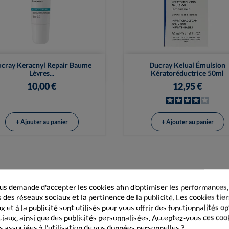


Vue rapide
Vue rapide
cray Keracnyl Repair Baume
Ducray Kelual Émulsion
Lèvres...
Kératoréductrice 50ml
10,00 €
12,95 €
+ Ajouter au panier
+ Ajouter au panier
GORIE
SHAMPOOING
s demande d'accepter les cookies afin d'optimiser les performances,
 des réseaux sociaux et la pertinence de la publicité. Les cookies tier
 et à la publicité sont utilisés pour vous offrir des fonctionnalités o
ciaux, ainsi que des publicités personnalisées. Acceptez-vous ces coo
s associées à l'utilisation de vos données personnelles ?