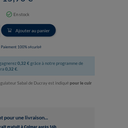
check_circle_outline
En stock
Ajouter au panier
Paiement 100% sécurisé
 gagnerez
0,32 €
grâce à notre programme de
era
0,32 €
.
gulateur Sabal de Ducray est indiqué
pour le cuir
pour une livraison...
trait gratuit à Colmar après 16h