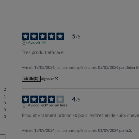
5
/
5
Avis vérifié
Très produit efficace
Avis du
13/03/2026
, suite à une expérience du
03/03/2026
par
Didier B
Utile
(0)
Signaler
2
1
4
/
5
0
Avis collecté par un tiers
0
Produit vraiment préconisé pour l'entretien de cuirs cheve
0
Avis du
13/09/2024
, suite à une expérience du
01/09/2024
par
G.S.