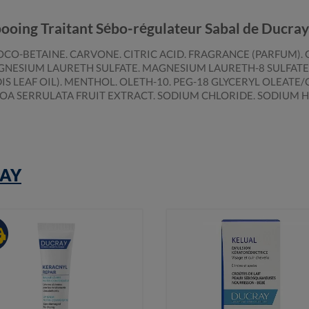
ooing Traitant Sébo-régulateur Sabal de Ducray
CO-BETAINE. CARVONE. CITRIC ACID. FRAGRANCE (PARFUM). 
ESIUM LAURETH SULFATE. MAGNESIUM LAURETH-8 SULFATE
IDIS LEAF OIL). MENTHOL. OLETH-10. PEG-18 GLYCERYL OLEAT
NOA SERRULATA FRUIT EXTRACT. SODIUM CHLORIDE. SODIUM 
AY