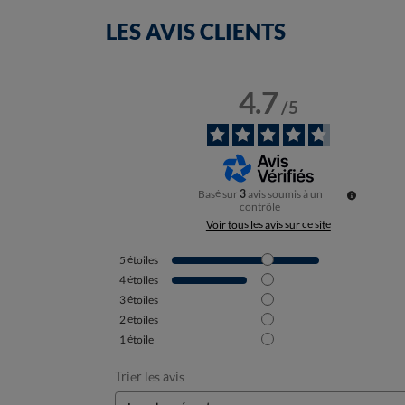
LES AVIS CLIENTS
4.7
/
5
Basé sur
3
avis soumis à un
contrôle
Voir tous les avis sur ce site
5
étoiles
4
étoiles
3
étoiles
2
étoiles
1
étoile
Trier les avis