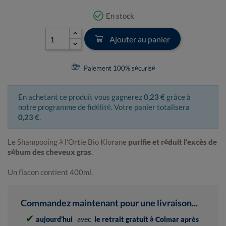
check_circle_outline
En stock
Ajouter au panier
Paiement 100% sécurisé
En achetant ce produit vous gagnerez
0,23 €
grâce à
notre programme de fidélité. Votre panier totalisera
0,23 €
.
Le Shampooing à l'Ortie Bio Klorane
purifie et réduit l'excès de
sébum des cheveux gras
.
Un flacon contient 400ml.
Commandez maintenant pour une livraison...
✔
aujourd'hui
avec
le retrait gratuit à Colmar après