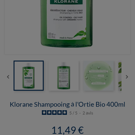


Klorane Shampooing à l'Ortie Bio 400ml
5
/
5
-
2
avis
11,49 €