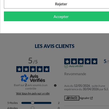
Rejeter
7,49 €
Accepter
LES AVIS CLIENTS
5
5
/
5
/
Avis vérifié
Revommande
Basé sur
2
avis soumis à un
Avis du
12/05/2026
, suite à une
contrôle
expérience du
30/04/2026
par
S.J.
Voir tous les avis sur ce site
Utile
(0)
Signaler
5
étoiles
2
4
étoiles
0