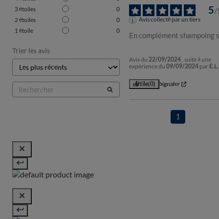
5
3
étoiles
0
/
Avis collecté par un tiers
2
étoiles
0
1
étoile
0
En complément shampoing 
Trier les avis
Avis du
22/09/2024
, suite à une
expérience du
09/09/2024
par
É.L.
Utile
(0)
Signaler
1