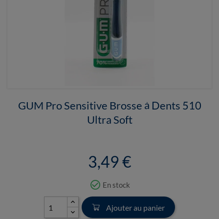
GUM Pro Sensitive Brosse à Dents 510
Ultra Soft
3,49 €
check_circle_outline
En stock
Ajouter au panier