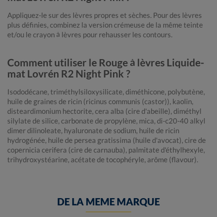
Appliquez-le sur des lèvres propres et sèches. Pour des lèvres
plus définies, combinez la version crémeuse de la même teinte
et/ou le crayon à lèvres pour rehausser les contours.
Comment utiliser le Rouge à lèvres Liquide-
mat Lovrén R2 Night Pink ?
Isododécane, triméthylsiloxysilicate, diméthicone, polybutène,
huile de graines de ricin (ricinus communis (castor)), kaolin,
disteardimonium hectorite, cera alba (cire d'abeille), diméthyl
silylate de silice, carbonate de propylène, mica, di-c20-40 alkyl
dimer dilinoleate, hyaluronate de sodium, huile de ricin
hydrogénée, huile de persea gratissima (huile d'avocat), cire de
copernicia cerifera (cire de carnauba), palmitate d'éthylhexyle,
trihydroxystéarine, acétate de tocophéryle, arôme (flavour).
DE LA MEME MARQUE