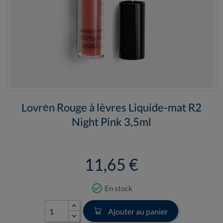
Lovrén Rouge à lèvres Liquide-mat R2
Night Pink 3,5ml
11,65 €
check_circle_outline
En stock
Ajouter au panier