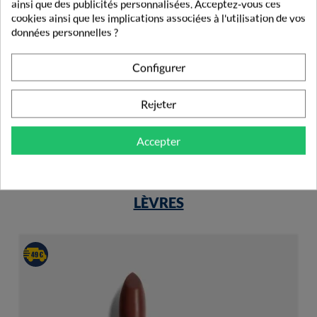
ainsi que des publicités personnalisées. Acceptez-vous ces
cookies ainsi que les implications associées à l'utilisation de vos
données personnelles ?
Lovrén Rouge À Lèvre Hydratant R1 Creamy Nude
Configurer
6,99 €
Rejeter
Accepter
PRODUITS DE LA MÊME CATÉGORIE
LÈVRES