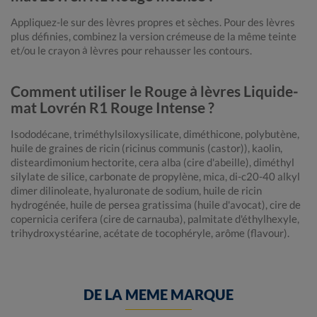
Appliquez-le sur des lèvres propres et sèches. Pour des lèvres
plus définies, combinez la version crémeuse de la même teinte
et/ou le crayon à lèvres pour rehausser les contours.
Comment utiliser le Rouge à lèvres Liquide-
mat Lovrén R1 Rouge Intense ?
Isododécane, triméthylsiloxysilicate, diméthicone, polybutène,
huile de graines de ricin (ricinus communis (castor)), kaolin,
disteardimonium hectorite, cera alba (cire d'abeille), diméthyl
silylate de silice, carbonate de propylène, mica, di-c20-40 alkyl
dimer dilinoleate, hyaluronate de sodium, huile de ricin
hydrogénée, huile de persea gratissima (huile d'avocat), cire de
copernicia cerifera (cire de carnauba), palmitate d'éthylhexyle,
trihydroxystéarine, acétate de tocophéryle, arôme (flavour).
DE LA MEME MARQUE