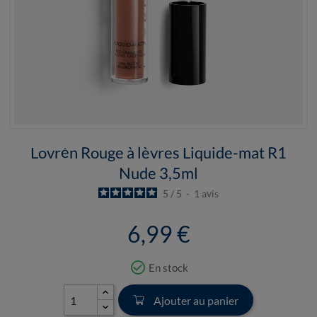
Lovrén Rouge à lèvres Liquide-mat R1
Nude 3,5ml
5
/
5
-
1
avis
6,99 €
check_circle_outline
En stock
Ajouter au panier