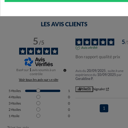
LES AVIS CLIENTS
5
5
/
5
/
Avis vérifié
Bon rapport qualité prix
Basé sur
1
avis soumis à un
Avis du
20/09/2025
, suite à une
contrôle
expérience du
10/09/2025
par
Geraldine P.
Voir tous les avis sur ce site
Utile
(0)
Signaler
5
étoiles
1
4
étoiles
0
3
étoiles
0
1
2
étoiles
0
1
étoile
0
Trier les avis