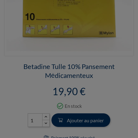
Betadine Tulle 10% Pansement
Médicamenteux
19,90 €
check_circle_outline
En stock
Ajouter au panier