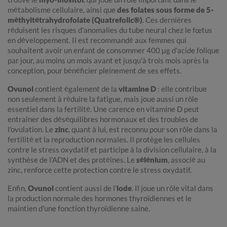
métabolisme cellulaire, ainsi que
des folates sous forme de 5-
méthyltétrahydrofolate (Quatrefolic®)
. Ces dernières
réduisent les risques d'anomalies du tube neural chez le fœtus
en développement. Il est recommandé aux femmes qui
souhaitent avoir un enfant de consommer 400 μg d'acide folique
par jour, au moins un mois avant et jusqu'à trois mois après la
conception, pour bénéficier pleinement de ses effets.
Ovunol
contient également de la
vitamine D
: elle contribue
non seulement à réduire la fatigue, mais joue aussi un rôle
essentiel dans la fertilité. Une carence en vitamine D peut
entraîner des déséquilibres hormonaux et des troubles de
l'ovulation. Le
zinc
, quant à lui, est reconnu pour son rôle dans la
fertilité et la reproduction normales. Il protège les cellules
contre le stress oxydatif et participe à la division cellulaire, à la
synthèse de l'ADN et des protéines. Le
sélénium
, associé au
zinc, renforce cette protection contre le stress oxydatif.
Enfin,
Ovunol
contient aussi de l'
iode
. Il joue un rôle vital dans
la production normale des hormones thyroïdiennes et le
maintien d'une fonction thyroïdienne saine.