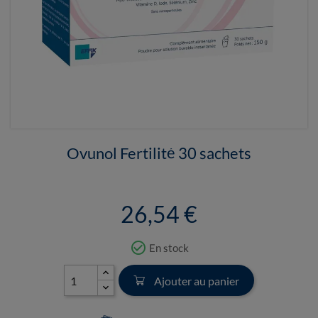
Ovunol Fertilité 30 sachets
26,54 €
check_circle_outline
En stock
Ajouter au panier