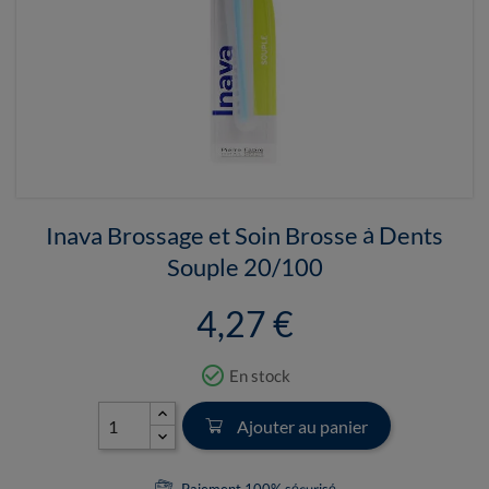
Inava Brossage et Soin Brosse à Dents
Souple 20/100
4,27 €
check_circle_outline
En stock
Ajouter au panier