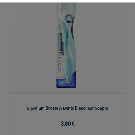
Elgydium Brosse À Dents Blancheur Souple
3,80 €