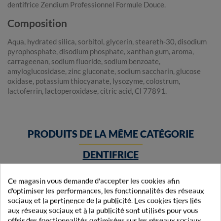
dentifrice Zendium Professionnel Formule Douce.
Composition
Aqua, hydrated silica, sorbitol, glycerin, steareth-30, disodium
pyrophosphate, disodium phosphate, xanthan gum, aroma,
carrageenan, sodium fluoride, sodium benzoate,
amyloglucosidase, zinc gluconate, sodium saccharin, glucose
oxidase, potassium thiocyanate, lysozyme, colostrum,
lactoferrin, lactoperoxidase, citric acid, Cl 77891.
PRODUITS DE LA MÊME CATÉGORIE
DENTIFRICE
Ce magasin vous demande d'accepter les cookies afin
d'optimiser les performances, les fonctionnalités des réseaux
sociaux et la pertinence de la publicité. Les cookies tiers liés
aux réseaux sociaux et à la publicité sont utilisés pour vous
offrir des fonctionnalités optimisées sur les réseaux sociaux,