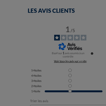
LES AVIS CLIENTS
1
/
5
Basé sur
1
avis soumis à un
contrôle
Voir tous les avis sur ce site
5
étoiles
4
étoiles
3
étoiles
2
étoiles
1
étoile
Trier les avis