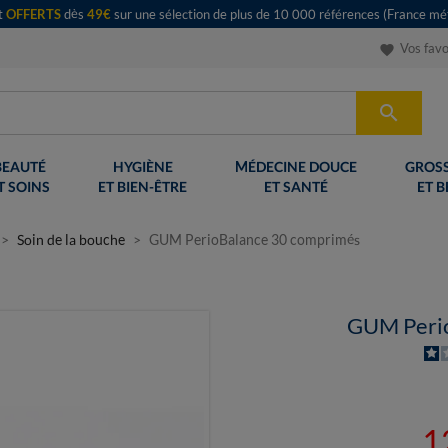
rt
OFFERTS
dès
49€
sur une sélection de plus de 10 000 références (France mét
Vos favo
favorite

BEAUTÉ
HYGIÈNE
MÉDECINE DOUCE
GROSS
T SOINS
ET BIEN-ÊTRE
ET SANTÉ
ET B
Soin de la bouche
GUM PerioBalance 30 comprimés
GUM Perio
1