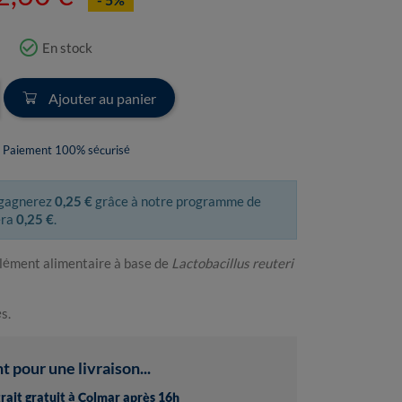
check_circle_outline
En stock
Ajouter au panier
Paiement 100% sécurisé
 gagnerez
0,25 €
grâce à notre programme de
era
0,25 €
.
ément alimentaire à base de
Lactobacillus reuteri
s.
pour une livraison...
trait gratuit à Colmar après 16h