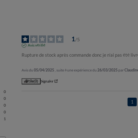
1
/
5
Avis vérifié
Rupture de stock après commande donc je n'ai pas été li
Avis du
05/04/2025
, suite à une expérience du
26/03/2025
par
Claudin
Utile
(0)
Signaler
0
0
1
0
0
1