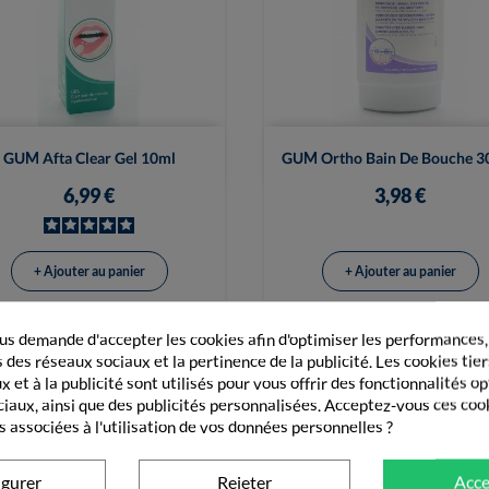


Vue rapide
Vue rapide
GUM Afta Clear Gel 10ml
GUM Ortho Bain De Bouche 3
6,99 €
3,98 €
+ Ajouter au panier
+ Ajouter au panier
s demande d'accepter les cookies afin d'optimiser les performances,
 des réseaux sociaux et la pertinence de la publicité. Les cookies tier
 et à la publicité sont utilisés pour vous offrir des fonctionnalités o
GORIE
SOIN DE LA BOUCHE
ciaux, ainsi que des publicités personnalisées. Acceptez-vous ces coo
s associées à l'utilisation de vos données personnelles ?
igurer
Rejeter
Acce