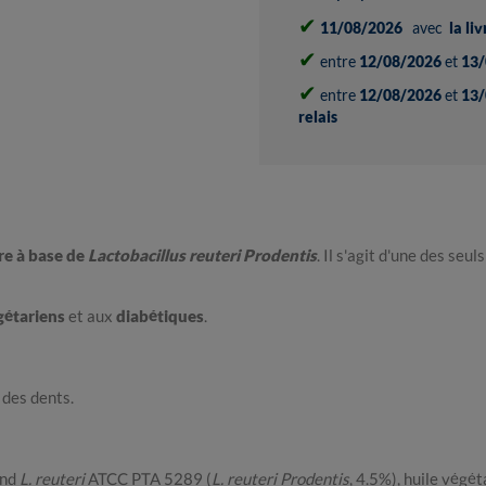
✔
11/08/2026
avec
la li
✔
entre
12/08/2026
et
13/
✔
entre
12/08/2026
et
13/
relais
e à base de
Lactobacillus reuteri Prodentis
. Il s'agit d'une des seu
gétariens
et aux
diabétiques
.
 des dents.
and
L. reuteri
ATCC PTA 5289 (
L. reuteri Prodentis
, 4.5%), huile vég