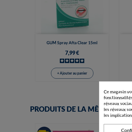

Vue rapide
GUM Spray Afta Clear 15ml
7,99 €
+ Ajouter au panier
Ce magasin vou
fonctionnalités
réseaux sociaux
PRODUITS DE LA MÊME CATÉ
les réseaux so
les implication
Conf