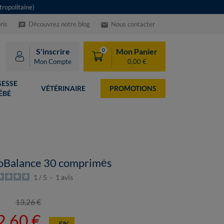
ropolitaine)
ris
Découvrez notre blog
Nous contacter
speaker_notes
email
S'inscrire
Mon Panier
0
Mon Compte
0,00 €
ESSE
VÉTÉRINAIRE
PROMOTIONS
ÉBÉ
Balance 30 comprimés
1
/
5
-
1
avis
13,26 €
2,60 €
- 5%