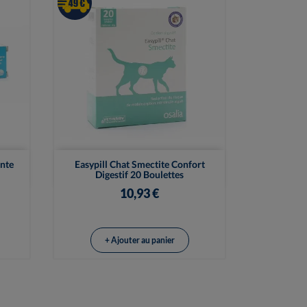

Vue rapide
nte
Easypill Chat Smectite Confort
Digestif 20 Boulettes
10,93 €
+ Ajouter au panier