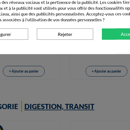
 des réseaux sociaux et la pertinence de la publicité. Les cookies tier
 et à la publicité sont utilisés pour vous offrir des fonctionnalités o
ciaux, ainsi que des publicités personnalisées. Acceptez-vous ces coo
s associées à l'utilisation de vos données personnelles ?
igurer
Rejeter
Acce


Vue rapide
Vue rapide
ac Cat Gastro Digestive Support
Vet Aquadent Fresh Chien Et 
HPM 3kg
250 Ml
41,03 €
12,70 €
+ Ajouter au panier
+ Ajouter au panier
GORIE
DIGESTION, TRANSIT