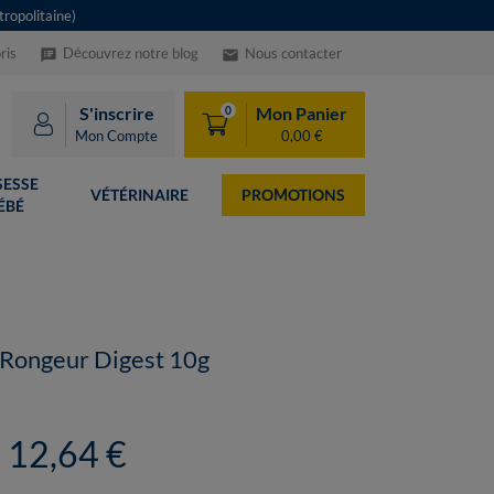
ropolitaine)
ris
Découvrez notre blog
Nous contacter
speaker_notes
email
S'inscrire
Mon Panier
0
Mon Compte
0,00 €
ESSE
VÉTÉRINAIRE
PROMOTIONS
ÉBÉ
 Rongeur Digest 10g
12,64 €