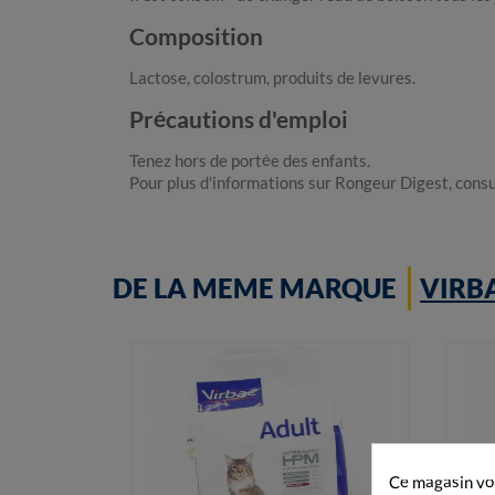
Composition
Lactose, colostrum, produits de levures.
Précautions d'emploi
Tenez hors de portée des enfants.
Pour plus d'informations sur Rongeur Digest, consu
DE LA MEME MARQUE
VIRB
Ce magasin vou