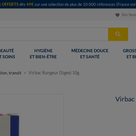
rt
OFFERTS
dès
49€
sur une sélection de plus de 10 000 références (France mét
Vos favo
favorite

BEAUTÉ
HYGIÈNE
MÉDECINE DOUCE
GROSS
T SOINS
ET BIEN-ÊTRE
ET SANTÉ
ET B
ion, transit
Virbac Rongeur Digest 10g
Virbac