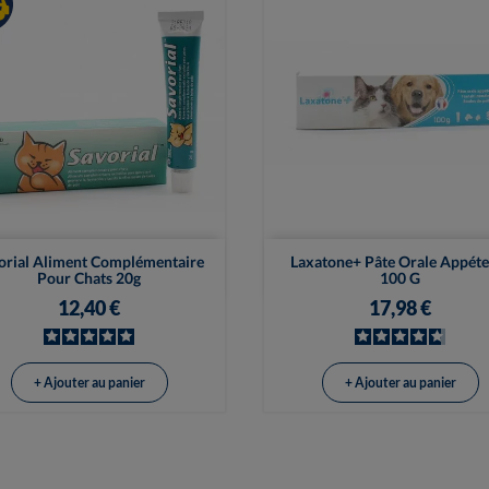


Vue rapide
Vue rapide
orial Aliment Complémentaire
Laxatone+ Pâte Orale Appéte
Pour Chats 20g
100 G
12,40 €
17,98 €
+ Ajouter au panier
+ Ajouter au panier