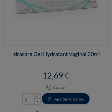
Idracare Gel Hydratant Vaginal 30ml
12,69 €
check_circle_outline
En stock
Ajouter au panier