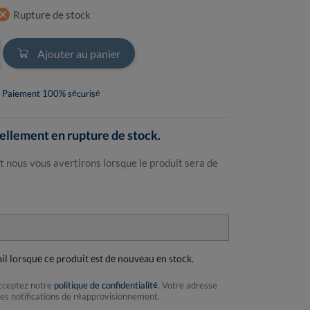
ncel
Rupture de stock
Ajouter au panier
Paiement 100% sécurisé
llement en rupture de stock.
t nous vous avertirons lorsque le produit sera de
ail lorsque ce produit est de nouveau en stock.
acceptez notre
politique de confidentialité
. Votre adresse
les notifications de réapprovisionnement.