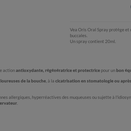
Vea Oris Oral Spray protège et
buccales.
Un spray contient 20ml.
e action
antioxydante, régénératrice et protectrice
pour un
bon équ
ouloureuses de la bouche
, à la
cicatrisation en stomatologie ou aprè
s allergiques, hyperréactives des muqueuses ou sujette à l'idiosyncr
servateur
.