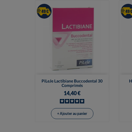

Vue rapide
PiLeJe Lactibiane Buccodental 30
H
Comprimés
14,40 €
+ Ajouter au panier