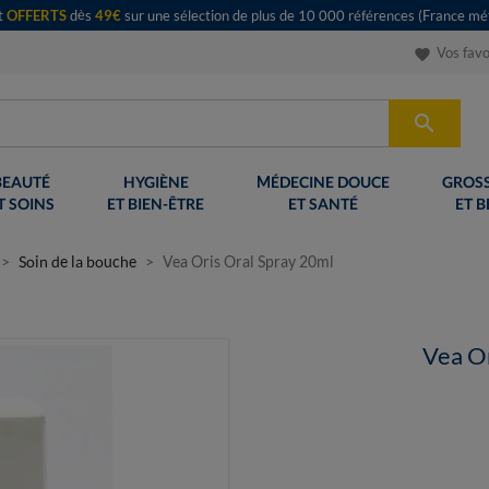
rt
OFFERTS
dès
49€
sur une sélection de plus de 10 000 références (France mét
Vos favo
favorite

BEAUTÉ
HYGIÈNE
MÉDECINE DOUCE
GROSS
T SOINS
ET BIEN-ÊTRE
ET SANTÉ
ET B
Soin de la bouche
Vea Oris Oral Spray 20ml
Vea Or