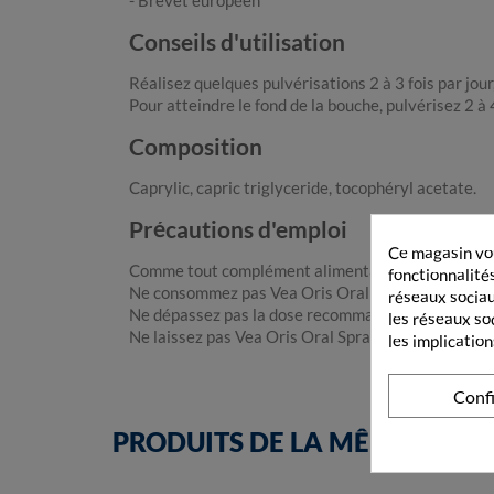
- Brevet européen
Conseils d'utilisation
Réalisez quelques pulvérisations 2 à 3 fois par jou
Pour atteindre le fond de la bouche, pulvérisez 2 à 
Composition
Caprylic, capric triglyceride, tocophéryl acetate.
Précautions d'emploi
Ce magasin vou
Comme tout complément alimentaire, Vea Oris Oral 
fonctionnalités
Ne consommez pas Vea Oris Oral Spray si vous êtes 
réseaux sociaux
Ne dépassez pas la dose recommandée.
les réseaux so
Ne laissez pas Vea Oris Oral Spray à la portée et à
les implication
Conf
PRODUITS DE LA MÊME CATÉ