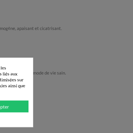
ilmogène, apaisant et cicatrisant.
 les
uilibrée et d’un mode de vie sain.
s liés aux
ptimisées sur
kies ainsi que
pter