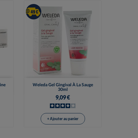

Vue rapide
ine
Weleda Gel Gingival À La Sauge
30ml
9,09 €
+ Ajouter au panier