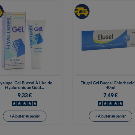


Vue rapide
Vue rapide
yalugel Gel Buccal À L'Acide
Elugel Gel Buccal Chlorhexid
Hyaluronique Goût...
40ml
9,33 €
7,49 €
+ Ajouter au panier
+ Ajouter au panier