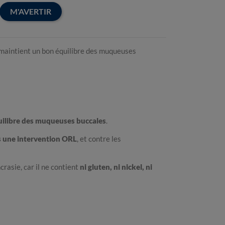
M'AVERTIR
 maintient un bon équilibre des muqueuses
ilibre des muqueuses buccales
.
s une intervention ORL
, et contre les
asie, car il ne contient
ni gluten, ni nickel, ni