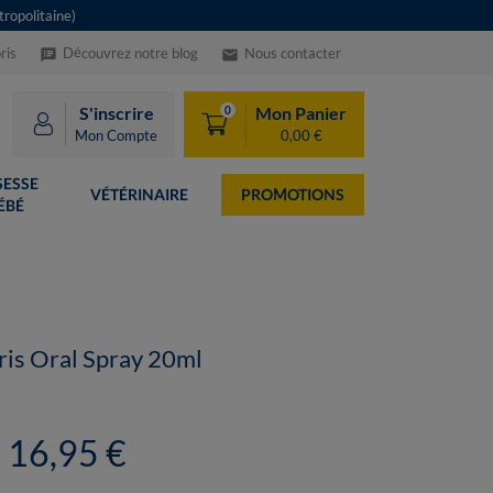
ropolitaine)
ris
Découvrez notre blog
Nous contacter
speaker_notes
email
S'inscrire
Mon Panier
0
Mon Compte
0,00 €
ESSE
VÉTÉRINAIRE
PROMOTIONS
ÉBÉ
is Oral Spray 20ml
16,95 €