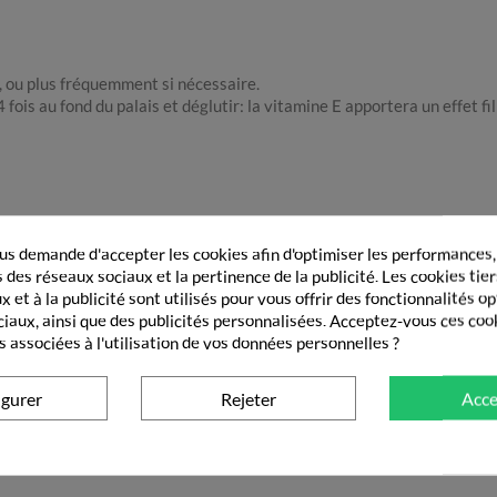
r, ou plus fréquemment si nécessaire.
4 fois au fond du palais et déglutir: la vitamine E apportera un effet f
s demande d'accepter les cookies afin d'optimiser les performances,
Spray est à consommer dans le cadre d’une alimentation variée et éq
 des réseaux sociaux et la pertinence de la publicité. Les cookies tier
allergique à l’un de ses constituants.
 et à la publicité sont utilisés pour vous offrir des fonctionnalités o
ciaux, ainsi que des publicités personnalisées. Acceptez-vous ces coo
 la vue des jeunes enfants.
s associées à l'utilisation de vos données personnelles ?
igurer
Rejeter
Acce
GORIE
SOIN DE LA BOUCHE