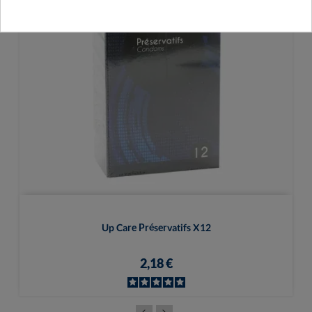
Up Care Préservatifs X12
2,18 €