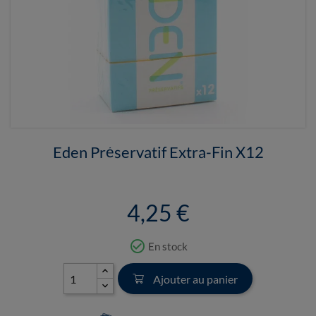
Eden Préservatif Extra-Fin X12
4,25 €
check_circle_outline
En stock
Ajouter au panier