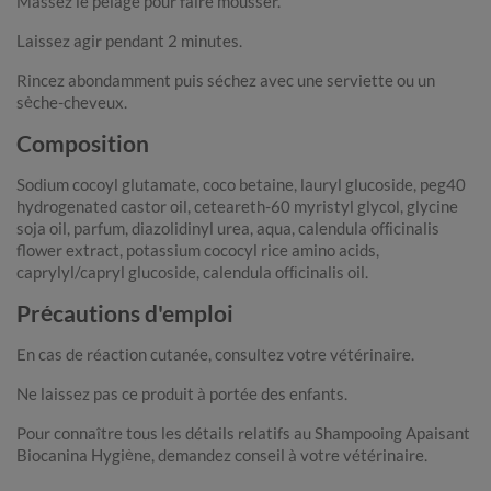
Massez le pelage pour faire mousser.
Laissez agir pendant 2 minutes.
Rincez abondamment puis séchez avec une serviette ou un
sèche-cheveux.
Composition
Sodium cocoyl glutamate, coco betaine, lauryl glucoside, peg40
hydrogenated castor oil, ceteareth-60 myristyl glycol, glycine
soja oil, parfum, diazolidinyl urea, aqua, calendula ofﬁcinalis
flower extract, potassium cococyl rice amino acids,
caprylyl/capryl glucoside, calendula ofﬁcinalis oil.
Précautions d'emploi
En cas de réaction cutanée, consultez votre vétérinaire.
Ne laissez pas ce produit à portée des enfants.
Pour connaître tous les détails relatifs au Shampooing Apaisant
Biocanina Hygiène, demandez conseil à votre vétérinaire.