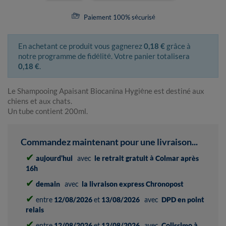
Paiement 100% sécurisé
En achetant ce produit vous gagnerez
0,18 €
grâce à
notre programme de fidélité. Votre panier totalisera
0,18 €
.
Le Shampooing Apaisant Biocanina Hygiène est destiné aux
chiens et aux chats.
Un tube contient 200ml.
Commandez maintenant pour une livraison...
✔
aujourd'hui
avec
le retrait gratuit à Colmar après
16h
✔
demain
avec
la livraison express Chronopost
✔
entre
12/08/2026
et
13/08/2026
avec
DPD en point
relais
✔
entre
12/08/2026
et
13/08/2026
avec
Colissimo à