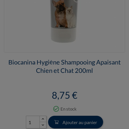
Biocanina Hygiène Shampooing Apaisant
Chien et Chat 200ml
8,75 €
check_circle_outline
En stock
Ajouter au panier