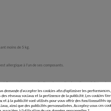
ant moins de 5 kg.
est allergique à l’un de ses composants.
 médicament, nous vous invitons à consulter la notice ou à demander c
s demande d'accepter les cookies afin d'optimiser les performances,
 des réseaux sociaux et la pertinence de la publicité. Les cookies tier
 et à la publicité sont utilisés pour vous offrir des fonctionnalités o
ANINA
ciaux, ainsi que des publicités personnalisées. Acceptez-vous ces coo
s associées à l'utilisation de vos données personnelles ?