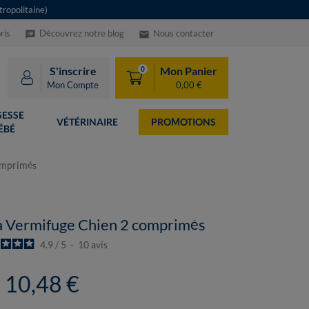
ropolitaine)
ris
Découvrez notre blog
Nous contacter
speaker_notes
email
S'inscrire
Mon Panier
0
Mon Compte
0,00 €
ESSE
VÉTÉRINAIRE
PROMOTIONS
ÉBÉ
omprimés
a Vermifuge Chien 2 comprimés
4.9
/
5
-
10
avis
10,48 €