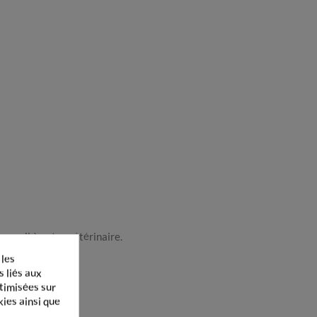
onseil à votre vétérinaire.
 les
s liés aux
ptimisées sur
kies ainsi que