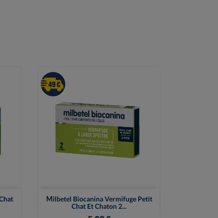

Vue rapide
 Chat
Milbetel Biocanina Vermifuge Petit
Chat Et Chaton 2...