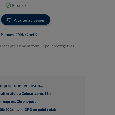
check_circle_outline
En stock
Ajouter au panier
Paiement 100% sécurisé
 est spécialement formulé pour protéger les
.
pour une livraison...
trait gratuit à Colmar après 16h
son express Chronopost
08/2026
avec
DPD en point relais