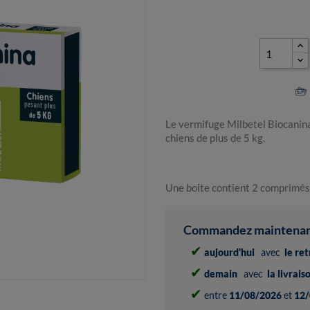
Le vermifuge Milbetel Biocanina
chiens de plus de 5 kg.
Une boite contient 2 comprimés
Commandez maintenant 
✔
aujourd'hui
avec
le re
✔
demain
avec
la livrai
✔
entre
11/08/2026
et
12/