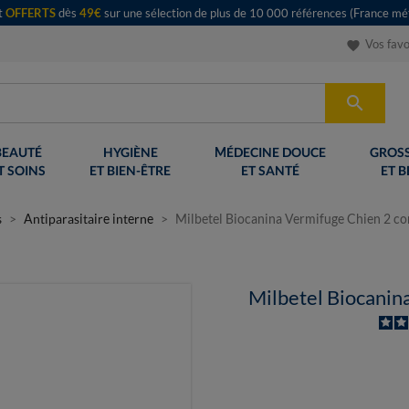
rt
OFFERTS
dès
49€
sur une sélection de plus de 10 000 références (France mét
Vos favo
favorite

BEAUTÉ
HYGIÈNE
MÉDECINE DOUCE
GROSS
T SOINS
ET BIEN-ÊTRE
ET SANTÉ
ET B
s
Antiparasitaire interne
Milbetel Biocanina Vermifuge Chien 2 c
Milbetel Biocanin