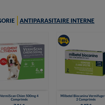
GORIE
ANTIPARASITAIRE INTERNE


Vue rapide
Vue rapide
VermiScan Chien 500mg 4
Milbetel Biocanina Vermifuge
Comprimés
2 Comprimés