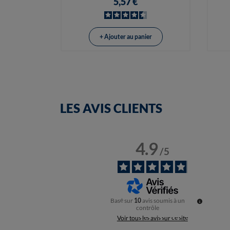
5,57 €
+ Ajouter au panier
LES AVIS CLIENTS
4.9
/
5
Basé sur
10
avis soumis à un
contrôle
Voir tous les avis sur ce site