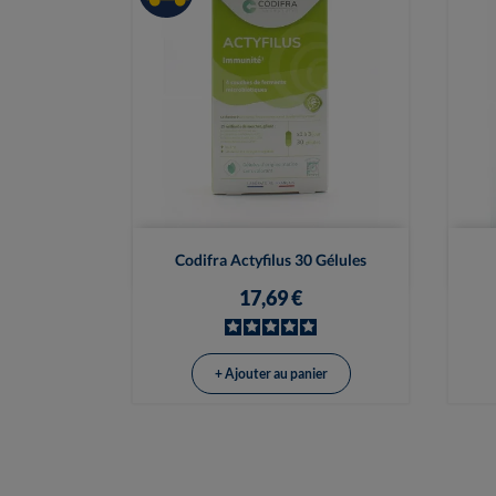

Vue rapide
Codifra Actyfilus 30 Gélules
17,69 €
+ Ajouter au panier