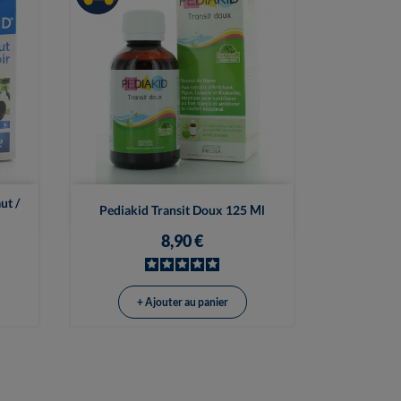

Vue rapide
ut /
Pediakid Transit Doux 125 Ml
8,90 €
+ Ajouter au panier