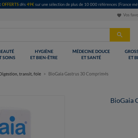
rt
OFFERTS
dès
49€
sur une sélection de plus de 10 000 références (France mét
Vos favo
favorite

BEAUTÉ
HYGIÈNE
MÉDECINE DOUCE
GROSS
T SOINS
ET BIEN-ÊTRE
ET SANTÉ
ET B
Digestion, transit, foie
BioGaia Gastrus 30 Comprimés
BioGaia 