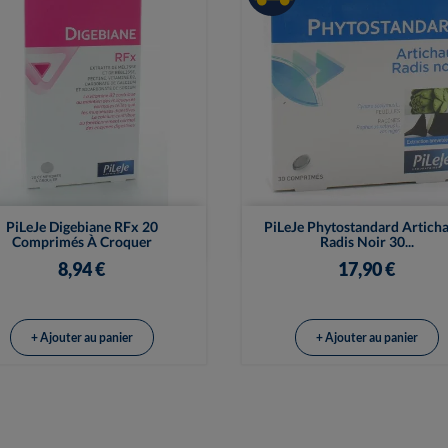


Vue rapide
Vue rapide
PiLeJe Digebiane RFx 20
PiLeJe Phytostandard Articha
Comprimés À Croquer
Radis Noir 30...
8,94 €
17,90 €
+ Ajouter au panier
+ Ajouter au panier