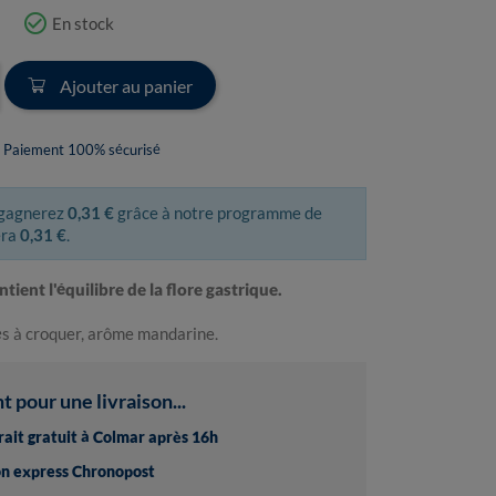
check_circle_outline
En stock
Ajouter au panier
Paiement 100% sécurisé
 gagnerez
0,31 €
grâce à notre programme de
era
0,31 €
.
ntient l'équilibre de la flore gastrique.
s à croquer, arôme mandarine.
pour une livraison...
trait gratuit à Colmar après 16h
son express Chronopost