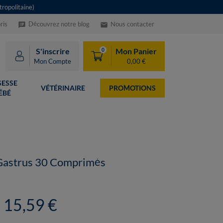
ropolitaine)
ris
Découvrez notre blog
Nous contacter
speaker_notes
email
S'inscrire
Mon Panier
0
Mon Compte
0,00 €
ESSE
VÉTÉRINAIRE
PROMOTIONS
ÉBÉ
Gastrus 30 Comprimés
15,59 €