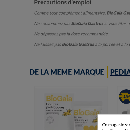
Précautions d'emploi
Comme tout complément alimentaire,
BioGaia Ga
Ne consommez pas
BioGaia Gastrus
si vous êtes a
Ne dépassez pas la dose recommandée.
Ne laissez pas
BioGaia Gastrus
à la portée et à la
DE LA MEME MARQUE
PEDI
Ce magasin vou