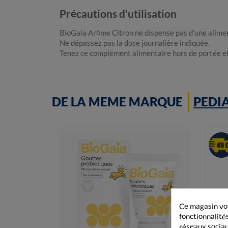
Précautions d'utilisation
BioGaia Arôme Citron ne dispense pas d'une aliment
Ne dépassez pas la dose journalière indiquée.
Tenez ce complément alimentaire hors de portée et
DE LA MEME MARQUE
PEDI
Ce magasin vou
fonctionnalités
réseaux sociaux