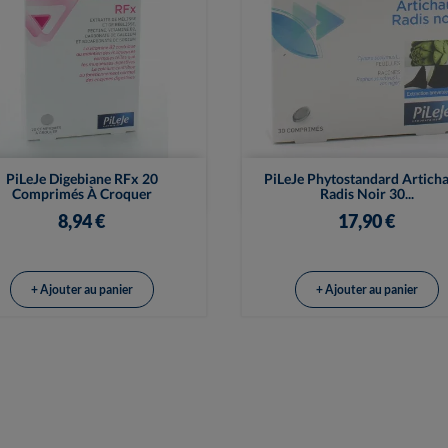


Vue rapide
Vue rapide
PiLeJe Digebiane RFx 20
PiLeJe Phytostandard Articha
Comprimés À Croquer
Radis Noir 30...
8,94 €
17,90 €
+ Ajouter au panier
+ Ajouter au panier