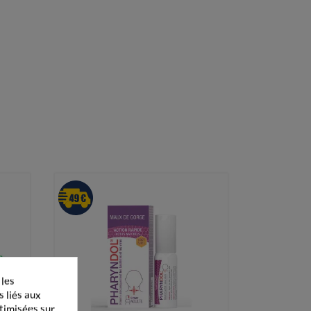
 les
s liés aux
ptimisées sur