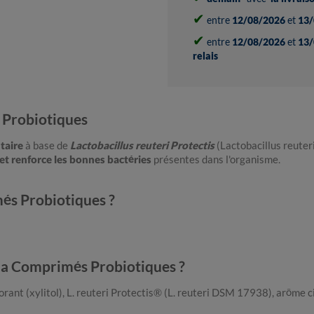
✔
entre
12/08/2026
et
13/
✔
entre
12/08/2026
et
13/
relais
 Probiotiques
taire
à base de
Lactobacillus reuteri Protectis
(Lactobacillus reute
 et renforce les bonnes bactéries
présentes dans l'organisme.
és Probiotiques ?
aia Comprimés Probiotiques ?
orant (xylitol), L. reuteri Protectis® (L. reuteri DSM 17938), arôme c