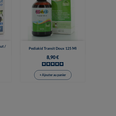

Vue rapide
ut /
Pediakid Transit Doux 125 Ml
8,90 €
+ Ajouter au panier