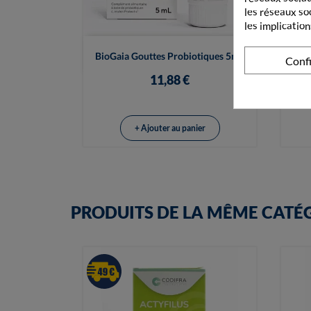
les réseaux so
les implication

Vue rapide
BioGaia Gouttes Probiotiques 5mL
Bi
Conf
11,88 €
+ Ajouter au panier
PRODUITS DE LA MÊME CATÉ