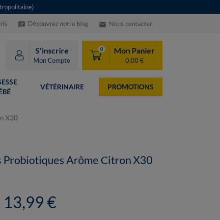
ropolitaine)
ris
Découvrez notre blog
Nous contacter
speaker_notes
email
S'inscrire
Mon Panier
0
Mon Compte
0,00 €
ESSE
VÉTÉRINAIRE
PROMOTIONS
ÉBÉ
on X30
 Probiotiques Arôme Citron X30
13,99 €