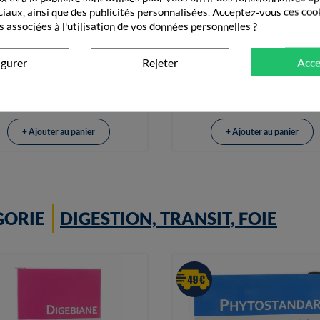
ciaux, ainsi que des publicités personnalisées. Acceptez-vous ces coo
s associées à l'utilisation de vos données personnelles ?


Vue rapide
Vue rapide
Tips Haler Chambre D'Inhala
oGaia Gastrus 30 Comprimés
igurer
Rejeter
Acce
Pour Aérosol-Doseur...
15,59 €
14,30 €
+ Ajouter au panier
+ Ajouter au panier
GORIE
DIGESTION, TRANSIT, FOIE