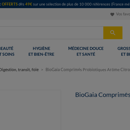
rt
OFFERTS
dès
49€
sur une sélection de plus de 10 000 références (France mét
Vos favo
favorite

BEAUTÉ
HYGIÈNE
MÉDECINE DOUCE
GROSS
T SOINS
ET BIEN-ÊTRE
ET SANTÉ
ET B
Digestion, transit, foie
BioGaia Comprimés Probiotiques Arôme Citr
BioGaia Comprimés