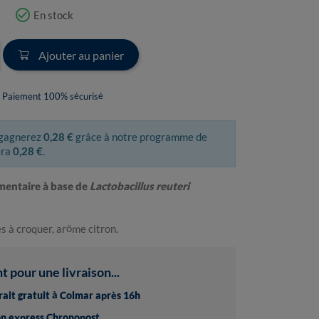
check_circle_outline
En stock
Ajouter au panier
Paiement 100% sécurisé
 gagnerez
0,28 €
grâce à notre programme de
era
0,28 €
.
mentaire à base de
Lactobacillus reuteri
 à croquer, arôme citron.
pour une livraison...
trait gratuit à Colmar après 16h
son express Chronopost