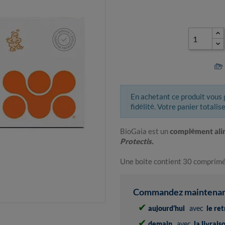
En achetant ce produit vous
fidélité. Votre panier totalis
BioGaia est un
complément ali
Protectis.
Une boite contient 30 comprimés
Commandez maintenant 
✔
aujourd'hui
avec
le re
✔
demain
avec
la livrai