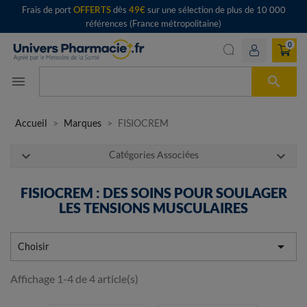
Frais de port
OFFERTS
dès
49€
sur une sélection de plus de 10 000
références (France métropolitaine)
0

menu
Accueil
Marques
FISIOCREM
expand_more
expand_more
Catégories Associées
FISIOCREM : DES SOINS POUR SOULAGER
LES TENSIONS MUSCULAIRES

Choisir
Affichage 1-4 de 4 article(s)