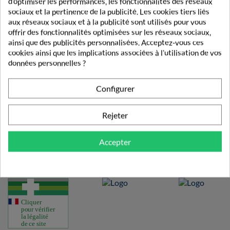
d'optimiser les performances, les fonctionnalités des réseaux
sociaux et la pertinence de la publicité. Les cookies tiers liés
Pharmacie française
aux réseaux sociaux et à la publicité sont utilisés pour vous
Vos commandes validées par un pharmacien.
offrir des fonctionnalités optimisées sur les réseaux sociaux,
ainsi que des publicités personnalisées. Acceptez-vous ces
Fidélité
cookies ainsi que les implications associées à l'utilisation de vos
Obtenez des récompenses lors de vos achats
données personnelles ?
Configurer
LETTRE D'INFORMATION
Rejeter
Accepter
Inscrivez-vous gratuitement à notre Lettre d'information
et recevez toutes nos actualités et bons plans !