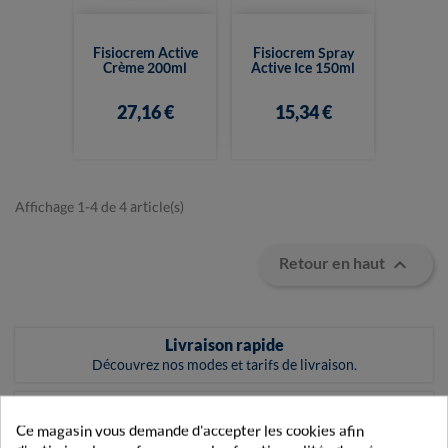
Fisiocrem Active
Fisiocrem Spray
Crème 200ml
Active Ice 150ml
27,16 €
15,34 €
Affichage 1-4 de 4 article(s)

Retour en haut
Livraison rapide
Découvrez nos modes et tarifs de livraison.
Paiement sécurisé
Vos transactions gérées en toute sécurité.
Ce magasin vous demande d'accepter les cookies afin