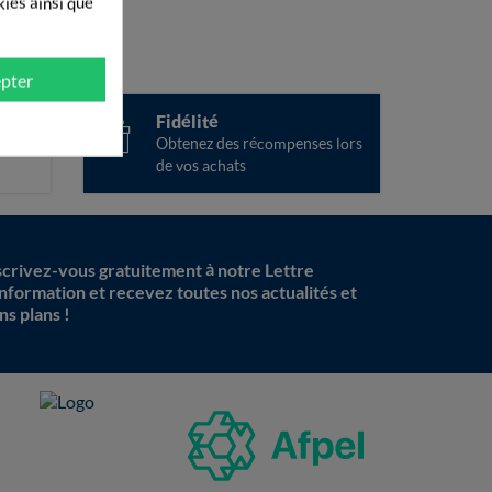
kies ainsi que
pter
ise
Fidélité
ées
Obtenez des récompenses lors
de vos achats
scrivez-vous gratuitement à notre Lettre
information et recevez toutes nos actualités et
ns plans !