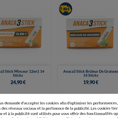


Vue rapide
Vue rapide
a3 Stick Minceur 12en1 14
Anaca3 Stick Brûleur De Graisses
Sticks
14 Sticks
24,90 €
19,90 €
+ Ajouter au panier
+ Ajouter au panier
s demande d'accepter les cookies afin d'optimiser les performances,
 des réseaux sociaux et la pertinence de la publicité. Les cookies tier
 et à la publicité sont utilisés pour vous offrir des fonctionnalités o