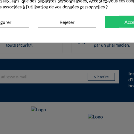
ciaux, ainsi que des publicités personnalisées. Acceptez-vous ces coo
s associées à l'utilisation de vos données personnelles ?
igurer
Rejeter
Acce
Paiement sécurisé
Pharmacie frança
Vos transactions gérées en
Vos commandes valid
toute sécurité.
par un pharmacien.
In
d'
bo