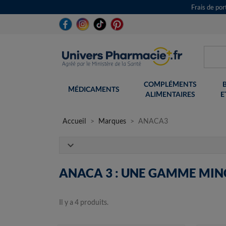
Frais de po
COMPLÉMENTS
MÉDICAMENTS
ALIMENTAIRES
E
Accueil
Marques
ANACA3
expand_more
ANACA 3 : UNE GAMME MIN
Il y a 4 produits.