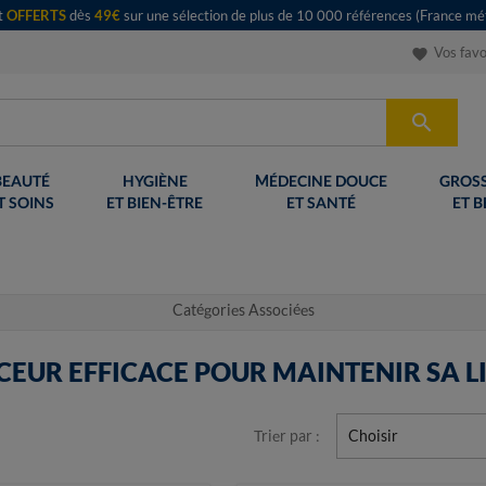
rt
OFFERTS
dès
49€
sur une sélection de plus de 10 000 références (France mét
Vos favo
favorite

BEAUTÉ
HYGIÈNE
MÉDECINE DOUCE
GROSS
T SOINS
ET BIEN-ÊTRE
ET SANTÉ
ET B
Catégories Associées
CEUR EFFICACE POUR MAINTENIR SA L
Trier par :
Choisir