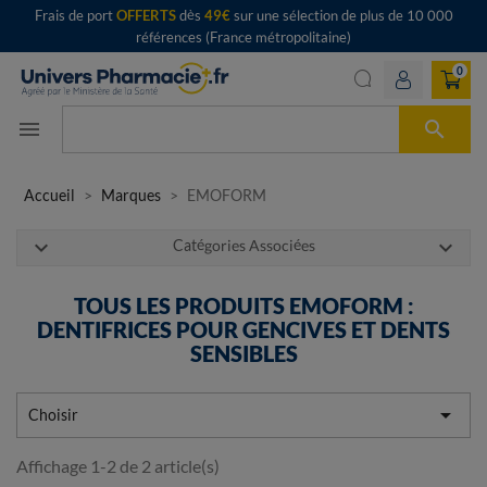
Frais de port
OFFERTS
dès
49€
sur une sélection de plus de 10 000
références (France métropolitaine)
0

menu
Accueil
Marques
EMOFORM
expand_more
expand_more
Catégories Associées
TOUS LES PRODUITS EMOFORM :
DENTIFRICES POUR GENCIVES ET DENTS
SENSIBLES

Choisir
Affichage 1-2 de 2 article(s)