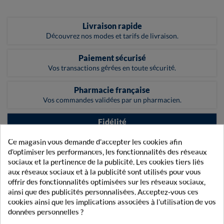
Livraison rapide
Découvrez nos modes et tarifs de livraison.
Paiement sécurisé
Vos transactions gérées en toute sécurité.
Pharmacie française
Vos commandes validées par un pharmacien.
Fidélité
Obtenez des récompenses lors de vos achats
Ce magasin vous demande d'accepter les cookies afin
d'optimiser les performances, les fonctionnalités des réseaux
sociaux et la pertinence de la publicité. Les cookies tiers liés
LETTRE D'INFORMATION
aux réseaux sociaux et à la publicité sont utilisés pour vous
offrir des fonctionnalités optimisées sur les réseaux sociaux,
ainsi que des publicités personnalisées. Acceptez-vous ces
cookies ainsi que les implications associées à l'utilisation de vos
données personnelles ?
Inscrivez-vous gratuitement à notre Lettre d'information