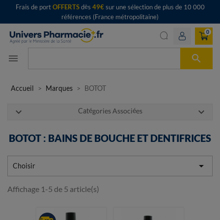
Frais de port
OFFERTS
dès
49€
sur une sélection de plus de 10 000
références (France métropolitaine)
0

menu
Accueil
Marques
BOTOT
expand_more
expand_more
Catégories Associées
BOTOT : BAINS DE BOUCHE ET DENTIFRICES

Choisir
Affichage 1-5 de 5 article(s)