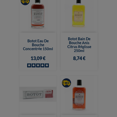
Botot Bain De
Botot Eau De
Bouche Anis
Bouche
Citrus Réglisse
Concentrée 150ml
250ml
13,09 €
8,74 €