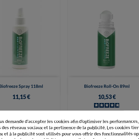


Vue rapide
Vue rapide
Biofreeze Spray 118ml
Biofreeze Roll-On 89ml
11,15 €
10,53 €
+ Ajouter au panier
+ Ajouter au panier
s demande d'accepter les cookies afin d'optimiser les performances,
 des réseaux sociaux et la pertinence de la publicité. Les cookies tier
 et à la publicité sont utilisés pour vous offrir des fonctionnalités o