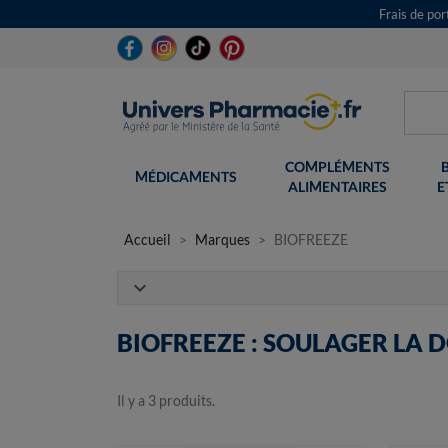
Frais de po
COMPLÉMENTS
MÉDICAMENTS
ALIMENTAIRES
E
Accueil
Marques
BIOFREEZE
expand_more
BIOFREEZE : SOULAGER LA 
Il y a 3 produits.