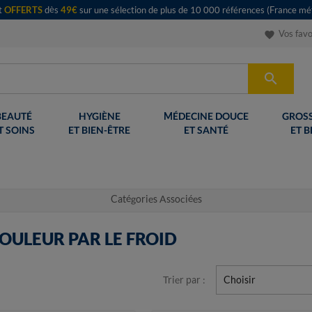
rt
OFFERTS
dès
49€
sur une sélection de plus de 10 000 références (France mét
Vos favo
favorite

BEAUTÉ
HYGIÈNE
MÉDECINE DOUCE
GROSS
T SOINS
ET BIEN-ÊTRE
ET SANTÉ
ET B
Catégories Associées
DOULEUR PAR LE FROID
Trier par :
Choisir