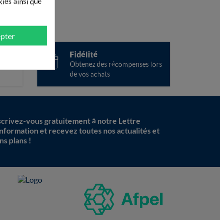
kies ainsi que
pter
ise
Fidélité
ées
Obtenez des récompenses lors
de vos achats
scrivez-vous gratuitement à notre Lettre
information et recevez toutes nos actualités et
ns plans !