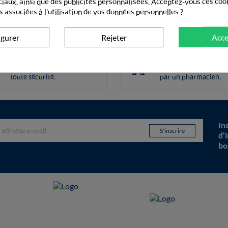
ciaux, ainsi que des publicités personnalisées. Acceptez-vous ces coo
s associées à l'utilisation de vos données personnelles ?
igurer
Rejeter
Acce
Paiement sécurisé
Pharmacie frança
Vos transactions gérées en
Vos commandes valid
toute sécurité.
par un pharmacien.
In
d'
bo