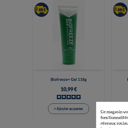

Vue rapide
Biofreeze+ Gel 118g
10,99 €
+ Ajouter au panier
Ce magasin vou
fonctionnalités
réseaux sociaux