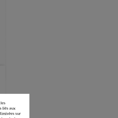
 les
s liés aux
ptimisées sur