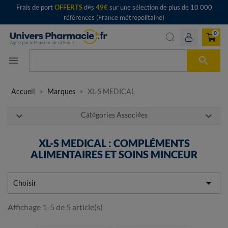
Frais de port
OFFERTS
dès
49€
sur une sélection de plus de 10 000
références (France métropolitaine)
0

menu
Accueil
Marques
XL-S MEDICAL
expand_more
expand_more
Catégories Associées
XL-S MEDICAL : COMPLÉMENTS
ALIMENTAIRES ET SOINS MINCEUR

Choisir
Affichage 1-5 de 5 article(s)