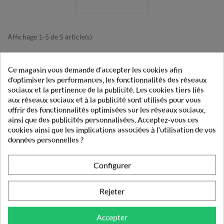
Affichage 1-5 de 5 article(s)

Retour en haut
Ce magasin vous demande d'accepter les cookies afin
d'optimiser les performances, les fonctionnalités des réseaux
sociaux et la pertinence de la publicité. Les cookies tiers liés
aux réseaux sociaux et à la publicité sont utilisés pour vous
Livraison rapide
offrir des fonctionnalités optimisées sur les réseaux sociaux,
Découvrez nos modes et tarifs de livraison.
ainsi que des publicités personnalisées. Acceptez-vous ces
cookies ainsi que les implications associées à l'utilisation de vos
Paiement sécurisé
données personnelles ?
Vos transactions gérées en toute sécurité.
Configurer
Pharmacie française
Vos commandes validées par un pharmacien.
Rejeter
Fidélité
Obtenez des récompenses lors de vos achats
Accepter