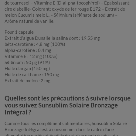
de tournesol – Vitamine E (D-al-pha-tocophérol) – Épaississant:
cire d’abeille- Colorant: oxyde de fer rouge E172 – Extrait de
melon Cucumis melo L. – Sélénium (sélénate de sodium) –
Arôme naturel de vanille.
Pour 1 capsule
Extrait d’algue Dunaliella salina dont : 19,55 mg
bêta-carotène : 4,8 mg (100%)
alpha-carotène : 0,4 mg
Vitamine E : 12 mg (100%)
Sélénium : 50 µg (91%)
Huile d’argan (150 mg)
Huile de carthame : 150 mg
Extrait de melon : 2 mg
Quelles sont les précautions à suivre lorsque
vous suivez Sunsublim Solaire Bronzage
Intégral ?
Comme tous les compléments alimentaires, Sunsublim Solaire
Bronzage Intégral est à consommer dans le cadre d'une
alimentation variée et équilibrée et d'un mode de vie sain