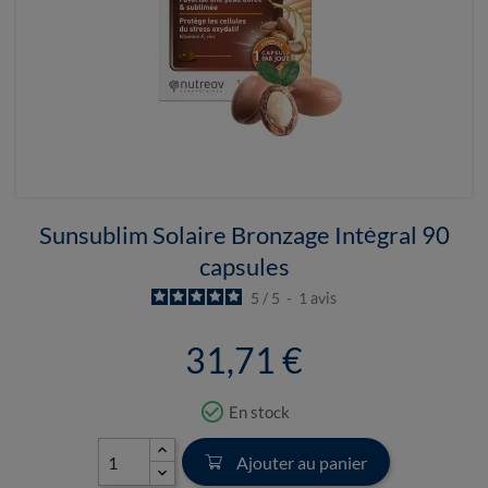
Sunsublim Solaire Bronzage Intégral 90
capsules
5
/
5
-
1
avis
31,71 €
check_circle_outline
En stock
Ajouter au panier