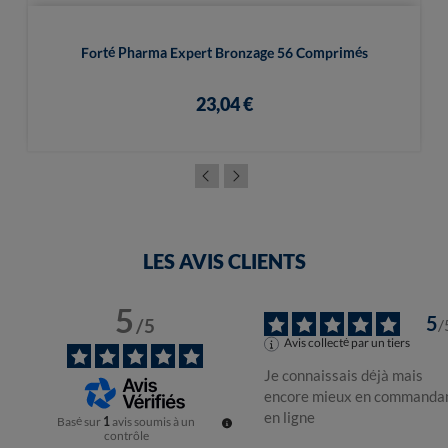
Forté Pharma Expert Bronzage 56 Comprimés
23,04 €
LES AVIS CLIENTS
5
5
/
5
/
Avis collecté par un tiers
Je connaissais déjà mais 
encore mieux en commandan
en ligne
Basé sur
1
avis soumis à un
contrôle