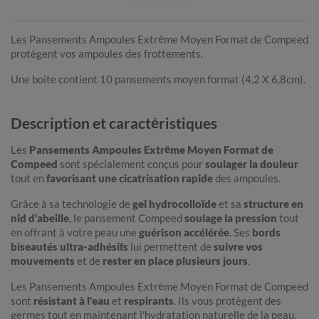
Les Pansements Ampoules Extrême Moyen Format de Compeed
protègent vos ampoules des frottements.
Une boite contient 10 pansements moyen format (4,2 X 6,8cm).
Description et caractéristiques
Les
Pansements Ampoules Extrême Moyen Format de
Compeed
sont spécialement conçus pour
soulager la douleur
tout en
favorisant une cicatrisation rapide
des ampoules.
Grâce à sa technologie de
gel hydrocolloïde
et sa
structure en
nid d'abeille
, le pansement Compeed
soulage la pression
tout
en offrant à votre peau une
guérison accélérée
. Ses
bords
biseautés ultra-adhésifs
lui permettent de
suivre vos
mouvements
et de
rester en place plusieurs jours
.
Les Pansements Ampoules Extrême Moyen Format de Compeed
sont
résistant à l'eau
et
respirants
. Ils vous protègent des
germes tout en maintenant l'hydratation naturelle de la peau.