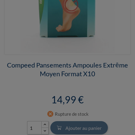
Compeed Pansements Ampoules Extrême
Moyen Format X10
14,99 €
cancel
Rupture de stock
Ajouter au panier