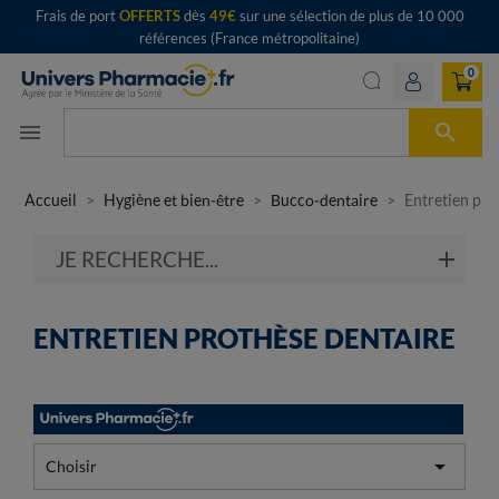
Frais de port
OFFERTS
dès
49€
sur une sélection de plus de 10 000
références (France métropolitaine)
0

menu
Accueil
Hygiène et bien-être
Bucco-dentaire
Entretien pro
JE RECHERCHE...
ENTRETIEN PROTHÈSE DENTAIRE

Choisir