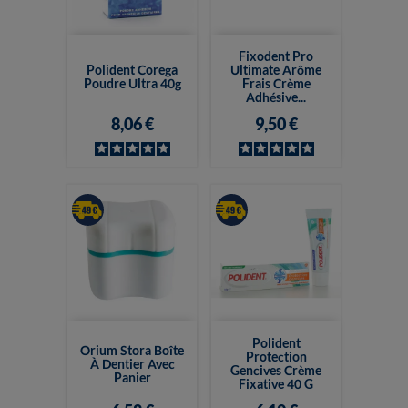
Fixodent Pro
Polident Corega
Ultimate Arôme
Poudre Ultra 40g
Frais Crème
Adhésive...
8,06 €
9,50 €
Polident
Orium Stora Boîte
Protection
À Dentier Avec
Gencives Crème
Panier
Fixative 40 G