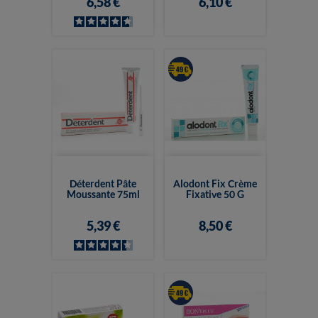
6,58 €
6,10 €
Déterdent Pâte
Alodont Fix Crème
Moussante 75ml
Fixative 50 G
5,39 €
8,50 €