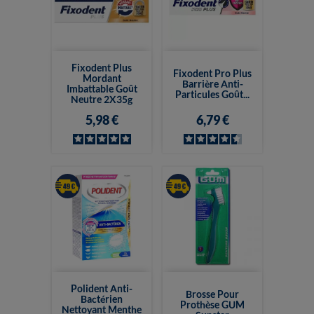
Fixodent Plus
Fixodent Pro Plus
Mordant
Barrière Anti-
Imbattable Goût
Particules Goût...
Neutre 2X35g
5,98 €
6,79 €
Polident Anti-
Brosse Pour
Bactérien
Prothèse GUM
Nettoyant Menthe