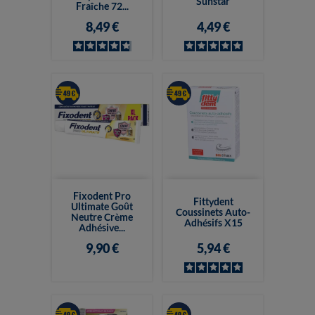
Sunstar
Fraîche 72...
8,49 €
4,49 €
Fixodent Pro
Fittydent
Ultimate Goût
Coussinets Auto-
Neutre Crème
Adhésifs X15
Adhésive...
9,90 €
5,94 €