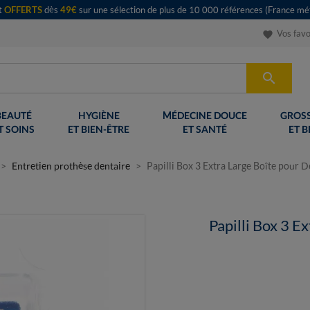
rt
OFFERTS
dès
49€
sur une sélection de plus de 10 000 références (France mét
Vos favo
favorite

BEAUTÉ
HYGIÈNE
MÉDECINE DOUCE
GROSS
T SOINS
ET BIEN-ÊTRE
ET SANTÉ
ET B
Entretien prothèse dentaire
Papilli Box 3 Extra Large Boîte pour D
Papilli Box 3 E