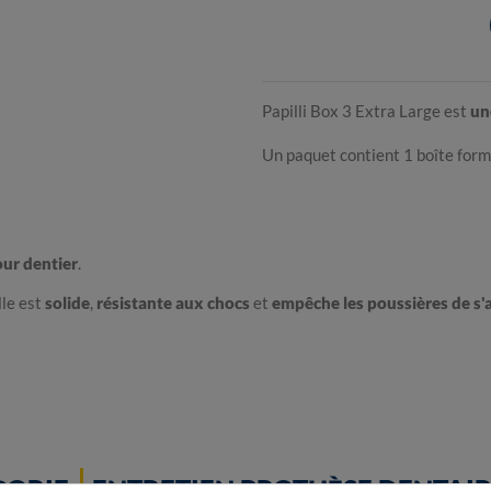
Papilli Box 3 Extra Large est
un
Un paquet contient 1 boîte form
ur dentier
.
elle est
solide
,
résistante aux chocs
et
empêche les poussières de s'
GORIE
ENTRETIEN PROTHÈSE DENTAI