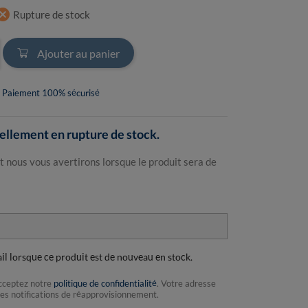
ncel
Rupture de stock
Ajouter au panier
Paiement 100% sécurisé
llement en rupture de stock.
t nous vous avertirons lorsque le produit sera de
ail lorsque ce produit est de nouveau en stock.
acceptez notre
politique de confidentialité
. Votre adresse
les notifications de réapprovisionnement.