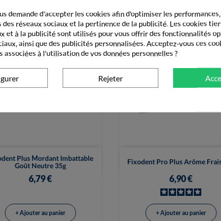
s demande d'accepter les cookies afin d'optimiser les performances,
 des réseaux sociaux et la pertinence de la publicité. Les cookies tier
 et à la publicité sont utilisés pour vous offrir des fonctionnalités o
ciaux, ainsi que des publicités personnalisées. Acceptez-vous ces coo
s associées à l'utilisation de vos données personnelles ?
igurer
Rejeter
Acce


Vue rapide
Vue rapide
odent Plus Mordant Imbattable
Fixodent Pro Plus Arôme Frai
Goût Neutre 35g
6,79 €
6,90 €
+ Ajouter au panier
+ Ajouter au panier