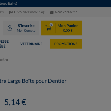
ropolitaine)
ris
Découvrez notre blog
Nous contacter
speaker_notes
email
S'inscrire
Mon Panier
0
Mon Compte
0,00 €
ESSE
VÉTÉRINAIRE
PROMOTIONS
ÉBÉ
entier
xtra Large Boîte pour Dentier
5,14 €