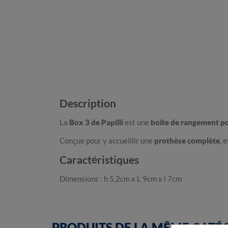
Description
La
Box 3 de Papilli
est une
boîte de rangement po
Conçue pour y accueillir une
prothèse complète
, 
Caractéristiques
Dimensions : h 5,2cm x L 9cm x l 7cm
PRODUITS DE LA MÊME CATÉ