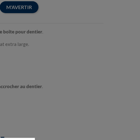
M'AVERTIR
e boîte pour dentier
.
at extra large.
accrocher au dentier
.
RE