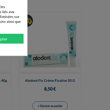
 les
s liés aux
ptimisées sur
kies ainsi que
pter

Vue rapide
s 40g
Alodont Fix Crème Fixative 50 G
8,50 €
+ Ajouter au panier